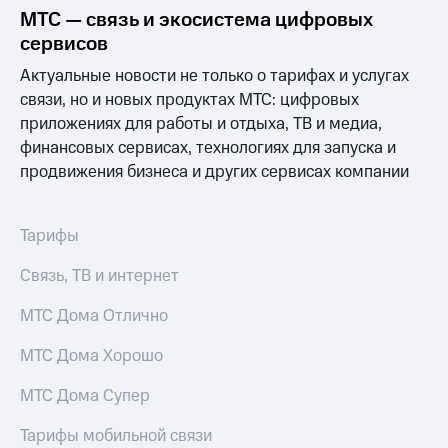
Раскрытие
МТС — связь и экосистема цифровых
информации
сервисов
Информация
акционерам
Актуальные новости не только о тарифах и услугах
Документы
связи, но и новых продуктах МТС: цифровых
ПАО
"МТС"
приложениях для работы и отдыха, ТВ и медиа,
Собрания
финансовых сервисах, технологиях для запуска и
акционеров
продвижения бизнеса и других сервисах компании
Личный
кабинет
акционера
Акционерный
Тарифы
капитал
Контроль
Связь, ТВ и интернет
и
аудит
МТС Дома Отлично
Рынок
акций
МТС Дома Хорошо
Описание
МТС Дома Супер
Программа
приобретения
Тарифы мобильной связи
Порядок