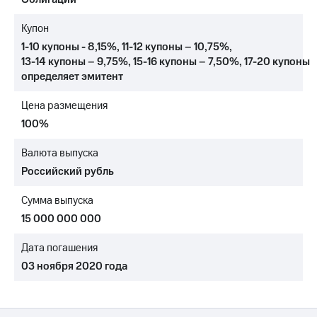
МТС
Купон
о технологиях
1-10 купоны - 8,15%
,
11-12 купоны – 10,75%
,
13-14 купоны – 9,75%
,
15-16 купоны – 7,50%
,
17-20 купоны
Достижения
определяет эмитент
Интервью
Цена размещения
Финансовая
100%
отчетность
Валюта выпуска
Контакты
Российский рубль
Новости
в
Сумма выпуска
регионе
15 000 000 000
м и акционерам
Дата погашения
Корпоративное
управление
03 ноября 2020 года
Корпоративный
секретарь