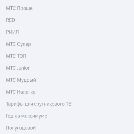
выкупа
МТС Проще
акций
Дивиденды
RED
Рынок
облигаций
РИИЛ
Описание
Еврооблигации-2023
МТС Супер
Уведомление
о
МТС ТОП
погашении
именных
МТС Junior
облигаций
Другое
МТС Мудрый
Регистратор
МТС Налегке
Реквизиты
Контакты
Тарифы для спутникового ТВ
йчивое развитие
и деловая этика
Год на максимуме
На главную
Полугодовой