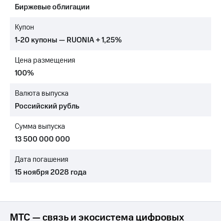
Биржевые облигации
МТС
о технологиях
Купон
1-20 купоны — RUONIA + 1,25%
Достижения
Цена размещения
Интервью
100%
Финансовая
отчетность
Валюта выпуска
Российский рубль
Контакты
Сумма выпуска
Новости
в
13 500 000 000
регионе
Дата погашения
м и акционерам
15 ноября 2028 года
Корпоративное
управление
Корпоративный
секретарь
МТС — связь и экосистема цифровых