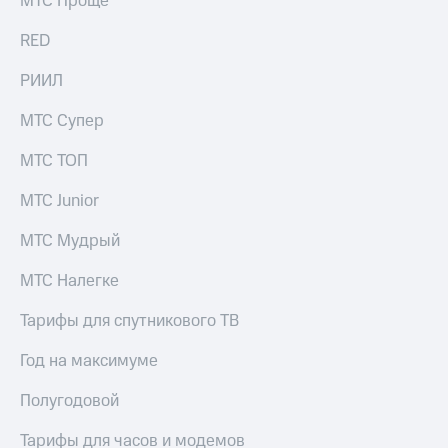
МТС Проще
выкупа
акций
RED
Дивиденды
Рынок
РИИЛ
облигаций
МТС Супер
Описание
Еврооблигации-2023
МТС ТОП
Уведомление
о
МТС Junior
погашении
именных
МТС Мудрый
облигаций
Другое
МТС Налегке
Регистратор
Реквизиты
Тарифы для спутникового ТВ
Контакты
йчивое развитие
Год на максимуме
и деловая этика
На главную
Полугодовой
Тарифы для часов и модемов