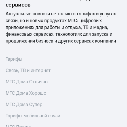
Раскрытие
сервисов
информации
Информация
Актуальные новости не только о тарифах и услугах
акционерам
связи, но и новых продуктах МТС: цифровых
Документы
приложениях для работы и отдыха, ТВ и медиа,
ПАО
"МТС"
финансовых сервисах, технологиях для запуска и
Собрания
продвижения бизнеса и других сервисах компании
акционеров
Личный
кабинет
Тарифы
акционера
Акционерный
Связь, ТВ и интернет
капитал
Контроль
МТС Дома Отлично
и
аудит
Рынок
МТС Дома Хорошо
акций
МТС Дома Супер
Описание
Программа
Тарифы мобильной связи
приобретения
Порядок