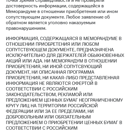
точки зрения справедливости и не проверяли
достоверность информации, содержащейся в
МТС
Меморандуме в отношении приобретения или ином
о технологиях
сопутствующем документе. Любое заявление об
обратном является уголовно наказуемым
Достижения
правонарушением.
Интервью
ИНФОРМАЦИЯ, СОДЕРЖАЩАЯСЯ В МЕМОРАНДУМЕ В
ОТНОШЕНИИ ПРИОБРЕТЕНИЯ ИЛИ ЛЮБОМ
Финансовая
СОПУТСТВУЮЩЕМ ДОКУМЕНТЕ, ПРЕДНАЗНАЧЕНА
отчетность
ИСКЛЮЧИТЕЛЬНО ДЛЯ ДЕРЖАТЕЛЕЙ ОБЫКНОВЕННЫХ
АКЦИЙ ИЛИ АДА. НИ МЕМОРАНДУМ В ОТНОШЕНИИ
Контакты
ПРИОБРЕТЕНИЯ, НИ ИНОЙ СОПУТСВУЮЩИЙ
ДОКУМЕНТ, НИ ОПИСАННАЯ ПРОГРАММА
Новости
ПРИОБРЕТЕНИЯ, НИ КАКАЯ-ЛИБО ПРЕДСТАВЛЕННАЯ
в
ИНФОРМАЦИЯ НЕ ЯВЛЯЮТСЯ ОФЕРТОЙ В
регионе
СООТВЕТСТВИИ С РОССИЙСКИМ
ЗАКОНОДАТЕЛЬСТВОМ, РЕКЛАМОЙ ИЛИ
м и акционерам
ПРЕДЛОЖЕНИЕМ ЦЕННЫХ БУМАГ НЕОГРАНИЧЕННОМУ
Корпоративное
КРУГУ ЛИЦ НА ТЕРРИТОРИИ РОССИЙСКОЙ
управление
ФЕДЕРАЦИИ ИЛИ ЗА ЕЕ ПРЕДЕЛАМИ, НИ
ДОБРОВОЛЬНЫМ ИЛИ ОБЯЗАТЕЛЬНЫМ
Корпоративный
ПРЕДЛОЖЕНИЕМ О ПРИОБРЕТЕНИИ ЦЕННЫХ БУМАГ В
секретарь
СООТВЕТСТВИИ С РОССИЙСКИМ