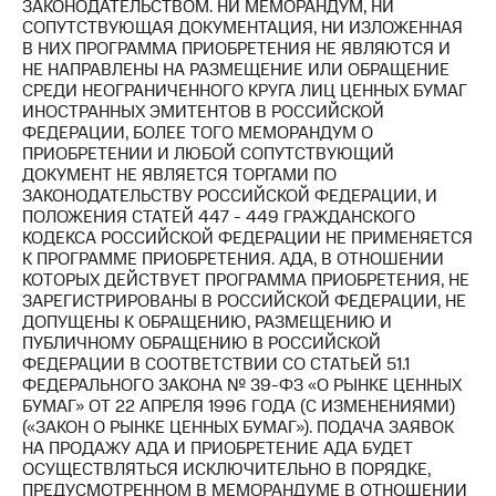
Раскрытие
ЗАКОНОДАТЕЛЬСТВОМ. НИ МЕМОРАНДУМ, НИ
информации
СОПУТСТВУЮЩАЯ ДОКУМЕНТАЦИЯ, НИ ИЗЛОЖЕННАЯ
Информация
В НИХ ПРОГРАММА ПРИОБРЕТЕНИЯ НЕ ЯВЛЯЮТСЯ И
акционерам
НЕ НАПРАВЛЕНЫ НА РАЗМЕЩЕНИЕ ИЛИ ОБРАЩЕНИЕ
Документы
СРЕДИ НЕОГРАНИЧЕННОГО КРУГА ЛИЦ ЦЕННЫХ БУМАГ
ПАО
ИНОСТРАННЫХ ЭМИТЕНТОВ В РОССИЙСКОЙ
"МТС"
ФЕДЕРАЦИИ, БОЛЕЕ ТОГО МЕМОРАНДУМ О
Собрания
ПРИОБРЕТЕНИИ И ЛЮБОЙ СОПУТСТВУЮЩИЙ
акционеров
ДОКУМЕНТ НЕ ЯВЛЯЕТСЯ ТОРГАМИ ПО
Личный
ЗАКОНОДАТЕЛЬСТВУ РОССИЙСКОЙ ФЕДЕРАЦИИ, И
кабинет
ПОЛОЖЕНИЯ СТАТЕЙ 447 - 449 ГРАЖДАНСКОГО
акционера
КОДЕКСА РОССИЙСКОЙ ФЕДЕРАЦИИ НЕ ПРИМЕНЯЕТСЯ
Акционерный
К ПРОГРАММЕ ПРИОБРЕТЕНИЯ. АДА, В ОТНОШЕНИИ
капитал
КОТОРЫХ ДЕЙСТВУЕТ ПРОГРАММА ПРИОБРЕТЕНИЯ, НЕ
Контроль
ЗАРЕГИСТРИРОВАНЫ В РОССИЙСКОЙ ФЕДЕРАЦИИ, НЕ
и
ДОПУЩЕНЫ К ОБРАЩЕНИЮ, РАЗМЕЩЕНИЮ И
аудит
ПУБЛИЧНОМУ ОБРАЩЕНИЮ В РОССИЙСКОЙ
Рынок
ФЕДЕРАЦИИ В СООТВЕТСТВИИ СО СТАТЬЕЙ 51.1
акций
ФЕДЕРАЛЬНОГО ЗАКОНА № 39-ФЗ «О РЫНКЕ ЦЕННЫХ
БУМАГ» ОТ 22 АПРЕЛЯ 1996 ГОДА (С ИЗМЕНЕНИЯМИ)
Описание
(«ЗАКОН О РЫНКЕ ЦЕННЫХ БУМАГ»). ПОДАЧА ЗАЯВОК
Программа
НА ПРОДАЖУ АДА И ПРИОБРЕТЕНИЕ АДА БУДЕТ
приобретения
ОСУЩЕСТВЛЯТЬСЯ ИСКЛЮЧИТЕЛЬНО В ПОРЯДКЕ,
Порядок
ПРЕДУСМОТРЕННОМ В МЕМОРАНДУМЕ В ОТНОШЕНИИ