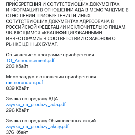
выкупа
ПРИОБРЕТЕНИЯ И СОПУТСТВУЮЩИХ ДОКУМЕНТАХ.
акций
ИНФОРМАЦИЯ В ОТНОШЕНИИ АДА В МЕМОРАНДУМЕ В
Дивиденды
ОТНОШЕНИИ ПРИОБРЕТЕНИЯ И ИНЫХ
Рынок
СОПУТСТВУЮЩИХ ДОКУМЕНТАХ АДРЕСОВАНА В
облигаций
РОССИЙСКОЙ ФЕДЕРАЦИИ ИСКЛЮЧИТЕЛЬНО ЛИЦАМ,
ЯВЛЯЮЩИМСЯ «КВАЛИФИЦИРОВАННЫМИ
Описание
ИНВЕСТОРАМИ» В СООТВЕТСТВИИ С ЗАКОНОМ О
Еврооблигации-2023
РЫНКЕ ЦЕННЫХ БУМАГ.
Уведомление
Объявление о программе приобретения
о
TO_Announcement.pdf
погашении
203 Кбайт
именных
облигаций
Меморандум в отношении приобретения
Другое
memorandum.pdf
839 Кбайт
Регистратор
Реквизиты
Заявка на продажу АДА
Контакты
zayvka_na_prodazy_ada.pdf
йчивое развитие
296 Кбайт
и деловая этика
На главную
Заявка на продажу Обыкновенных акций
zayvka_na_prodazy_akciy.pdf
376 Кбайт