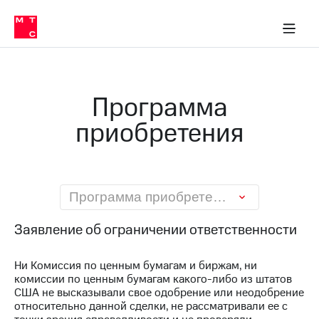
О
сторам и акционерам
Комплаенс и деловая этика
Устойчивое развитие
Медиа-центр
О МТС
О МТС
На главную
компании
О
компании
Стратегия
Стратегия
Карьера
Программа
в МТС
Карьера
в МТС
приобретения
Пресс-
релизы
История
компании
МТС
о технологиях
Руководство
региона
Программа приобретения
Правовая
Заявление об ограничении ответственности
информация
Контакты
Ни Комиссия по ценным бумагам и биржам, ни
комиссии по ценным бумагам какого-либо из штатов
Медиа-центр
США не высказывали свое одобрение или неодобрение
Пресс-
относительно данной сделки, не рассматривали ее с
релизы