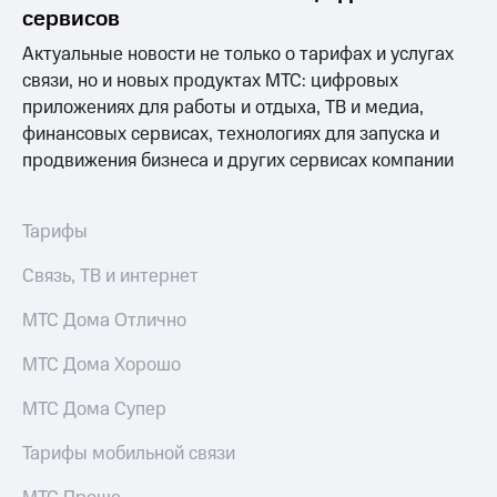
Раскрытие
сервисов
информации
Информация
Актуальные новости не только о тарифах и услугах
акционерам
связи, но и новых продуктах МТС: цифровых
Документы
приложениях для работы и отдыха, ТВ и медиа,
ПАО
"МТС"
финансовых сервисах, технологиях для запуска и
Собрания
продвижения бизнеса и других сервисах компании
акционеров
Личный
кабинет
Тарифы
акционера
Акционерный
Связь, ТВ и интернет
капитал
Контроль
МТС Дома Отлично
и
аудит
Рынок
МТС Дома Хорошо
акций
МТС Дома Супер
Описание
Программа
Тарифы мобильной связи
приобретения
Порядок