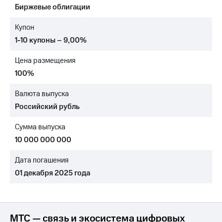
Биржевые облигации
МТС
о технологиях
Купон
1-10 купоны – 9,00%
Достижения
Цена размещения
Интервью
100%
Финансовая
отчетность
Валюта выпуска
Российский рубль
Контакты
Сумма выпуска
Новости
в
10 000 000 000
регионе
Дата погашения
м и акционерам
01 декабря 2025 года
Корпоративное
управление
Корпоративный
секретарь
МТС — связь и экосистема цифровых