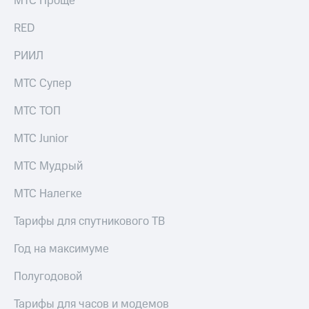
МТС Проще
выкупа
акций
RED
Дивиденды
Рынок
РИИЛ
облигаций
МТС Супер
Описание
Еврооблигации-2023
МТС ТОП
Уведомление
о
МТС Junior
погашении
именных
МТС Мудрый
облигаций
Другое
МТС Налегке
Регистратор
Реквизиты
Тарифы для спутникового ТВ
Контакты
йчивое развитие
Год на максимуме
и деловая этика
На главную
Полугодовой
Тарифы для часов и модемов