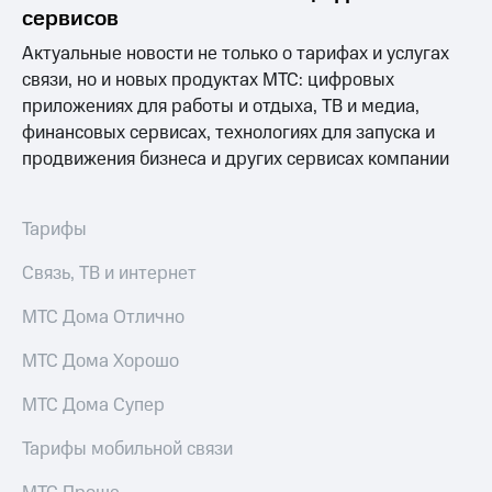
Раскрытие
сервисов
информации
Информация
Актуальные новости не только о тарифах и услугах
акционерам
связи, но и новых продуктах МТС: цифровых
Документы
приложениях для работы и отдыха, ТВ и медиа,
ПАО
"МТС"
финансовых сервисах, технологиях для запуска и
Собрания
продвижения бизнеса и других сервисах компании
акционеров
Личный
кабинет
Тарифы
акционера
Акционерный
Связь, ТВ и интернет
капитал
Контроль
МТС Дома Отлично
и
аудит
Рынок
МТС Дома Хорошо
акций
МТС Дома Супер
Описание
Программа
Тарифы мобильной связи
приобретения
Порядок