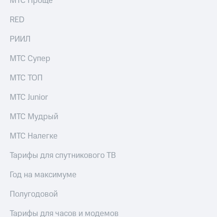
МТС Проще
выкупа
акций
RED
Дивиденды
Рынок
РИИЛ
облигаций
МТС Супер
Описание
Еврооблигации-2023
МТС ТОП
Уведомление
о
МТС Junior
погашении
именных
МТС Мудрый
облигаций
Другое
МТС Налегке
Регистратор
Реквизиты
Тарифы для спутникового ТВ
Контакты
йчивое развитие
Год на максимуме
и деловая этика
На главную
Полугодовой
Тарифы для часов и модемов