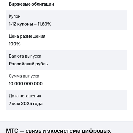
Биржевые облигации
МТС
о технологиях
Купон
1-12 купоны – 11,69%
Достижения
Цена размещения
Интервью
100%
Финансовая
отчетность
Валюта выпуска
Российский рубль
Контакты
Сумма выпуска
Новости
в
10 000 000 000
регионе
Дата погашения
м и акционерам
7 мая 2025 года
Корпоративное
управление
Корпоративный
секретарь
МТС — связь и экосистема цифровых