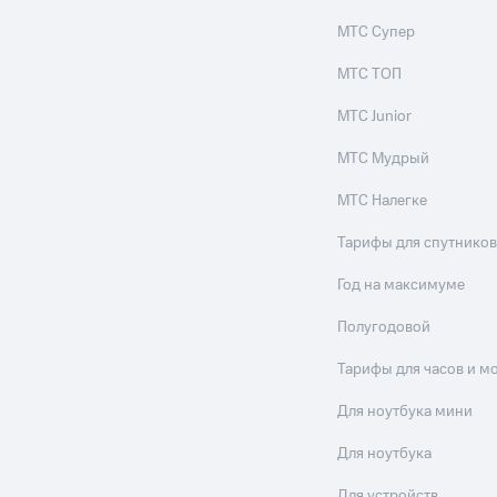
МТС Супер
МТС ТОП
МТС Junior
МТС Мудрый
МТС Налегке
Тарифы для спутников
Год на максимуме
Полугодовой
Тарифы для часов и м
Для ноутбука мини
Для ноутбука
Для устройств