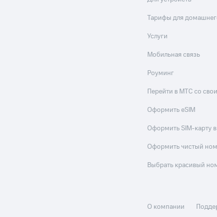
Тарифы для домашнег
Услуги
Мобильная связь
Роуминг
Перейти в МТС со св
Оформить eSIM
Оформить SIM-карту в
Оформить чистый но
Выбрать красивый но
О компании
Подде