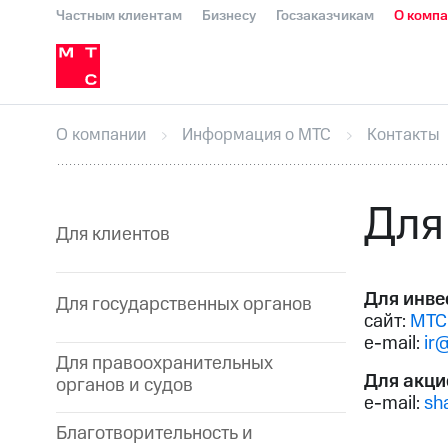
Частным клиентам
Бизнесу
Госзаказчикам
О комп
О компании
Стратегия
Карьера в М
Инвесторам и акционерам
Комплаенс и деловая этика
Устойчивое развитие
Медиа-центр
О МТС
На главную
О компании
Стратегия
Карьера в М
Пресс-релизы
МТС о технологиях
До
О компании
Информация о МТС
Контакты
Корпоративное управление
Корпора
ПАО "МТС"
Собрания акционеров
Лич
Описание
Программа приобретения
Для
Еврооблигации-2023
Уведомление о
Для клиентов
Для инве
Для государственных органов
сайт:
МТС
e-mail:
ir
Для правоохранительных
Для акци
органов и судов
e-mail:
sh
Благотворительность и