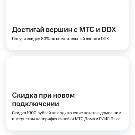
Пополнить
номер
МТС
Настройки
Достигай вершин с МТС и DDX
автоплатежа
Получи скидку 83% на вступительный взнос в DDX
Пополнить
номер
другого
оператора
Оплата
интернета
и
ТВ
Скидка при новом
Переводы
подключении
с
телефона
Скидка 1000 рублей на подключение пакета с домашним
на карту
интернетом на тарифах линейки МТС Дома и РИИЛ Плюс
МТС Pay