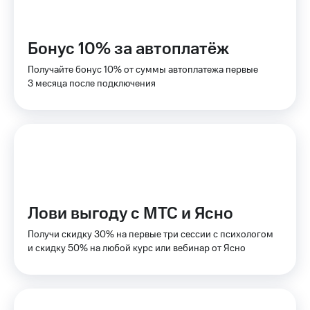
Тарифы
Покупка
RED,
полисов
РИИЛ
Бонус 10% за автоплатёж
онлайн
и МТС Супер
дешевле
Получайте бонус 10% от суммы автоплатежа первые
Скидка 30%
при оплате
3 месяца после подключения
на связь
с карты
МТС Деньги
С картой
МТС
Обзоры
Деньги
товаров
МТС
Скидки
Накопления
до 40%
Откладывайте
на смартфоны
Лови выгоду с МТС и Ясно
деньги
и получайте
при
Получи скидку 30% на первые три сессии с психологом
доход 15%
покупке
и скидку 50% на любой курс или вебинар от Ясно
со связью
Платежи
МТС
и
переводы