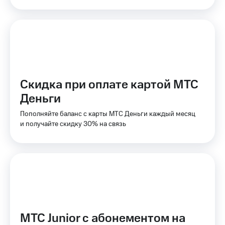
КИОН
Кино,
Строки
музыка,
книги
Live
и не
только
Гудок
Безопасность
Мой
Скидка при оплате картой МТС
МТС
Финансы
Деньги
Все
Детям
приложения
и родителям
Пополняйте баланс с карты МТС Деньги каждый месяц
и получайте скидку 30% на связь
Инвестиции
Здоровье
и фитнес
Получайте
доход
Приложения
онлайн
от МТС
Страхование
Акции
Покупка
Приложения
полисов
МТС Junior с абонементом на
КИОН
онлайн