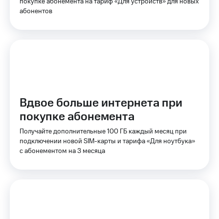
Интернет,
покупке абонемента на тариф «Для устройств» для новых
Выбрать
ТВ и телефон
красивый
абонентов
для дома
номер
Заменить
Услуги
SIM-
карту
Личный
кабинет
Перейти
интернета
на
и
eSIM
Вдвое больше интернета при
ТВ
Личный
покупке абонемента
Для дома
кабинет
Выберите
спутникового
Получайте дополнительные 100 ГБ каждый месяц при
и подключите
ТВ
подключении новой SIM-карты и тарифа «Для ноутбука»
ТВ
Скачать
с выгодным
с абонементом на 3 месяца
приложение
тарифом
Мой
МТС
Акции
Тарифы
Интернет,
ТВ и телефон
Видеонаблюдение
для дома