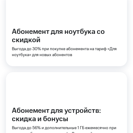
на связь
Роуминг
Тарифы
RED,
Семейная
РИИЛ
Абонемент для ноутбука со
группа
и МТС
скидкой
Супер
Заказать
дешевле
Выгода до 30% при покупке абонемента на тариф «Для
SIM-
при
ноутбука» для новых абонентов
карту
оплате
с карты
Оформить
МТС
eSIM
Деньги
SIM-
Выберите
карта
и подключите
для
ТВ
иностранцев
с выгодным
тарифом
Абонемент для устройств:
Оформить
скидка и бонусы
чистый
Тарифы
номер
Выгода до 56% и дополнительные 1 ГБ ежемесячно при