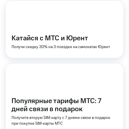
доступ
висы и подписки
к геолокации
МТС
Сертификаты
Premium
безопасности
Подписка
Катайся с МТС и Юрент
Всё
на гигабайты
интернета,
под
Получи скидку 30% на 3 поездки на самокатах Юрент
фильмы,
рукой
музыка
в Мой МТС
и многое
другое
Посмотрите,
что
Семейная
полезного
группа
есть
в нашем
Скидка
приложении
на тарифы,
Популярные тарифы МТС: 7
общие
КИОН
дней связи в подарок
подписки
и услуги,
КИОН
Получите вторую SIM‑карту с 7 днями связи в подарок
доступ
Музыка
при покупке SIM‑карты МТС
к геолокации