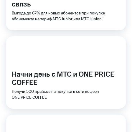
связь
КИОН
Скидка 30%
Выгода до 67% для новых абонентов при покупке
Музыка
на связь
абонемента на тариф МТС Junior или МТС Junior+
КИОН
С картой
Строки
МТС
Деньги
Live
МТС
Гудок
Накопления
Мой
Откладывайте
МТС
деньги
Начни день с МТС и ONE PRICE
и получайте
Все
COFFEE
доход 15%
приложения
Получи 500 прайсов на покупки в сети кофеен
Акции
Финансы
ONE PRICE COFFEE
Инвестиции
Условия
пополнения
Получайте
доход
Скидка
онлайн
30%
на связь
Страхование