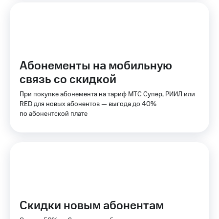
Оплата
по QR-
коду
за границей
тернет-магазин
Абонементы на мобильную
Смартфоны
связь со скидкой
Наушники
и
При покупке абонемента на тариф МТС Супер, РИИЛ или
колонки
RED для новых абонентов — выгода до 40%
по абонентской плате
Умные
часы
и
трекеры
Умный
дом
Планшеты
Скидки новым абонентам
Акции