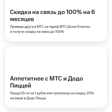
для дома
Скидка на связь до 100% на 6
Услуги
149 ₽/
мес
месяцев
Акции
Приведи друга в МТС на тариф МТС Дома Отлично
МТС
Домашний
Premium
и получи скидку на связь до 100%
интернет
Подписка
Домашнее
на гигабайты
ТВ
интернета,
фильмы,
Спутниковое
музыка
ТВ
и многое
другое
Домашний
Аппетитнее с МТС и Додо
телефон
Семейная
группа
Пиццей
Перейти
в МТС
Скидка
Пицца 25 см за 1 рубль или промокод на скидку 20%
со своим
на тарифы,
на заказ в Додо Пицца
номером
общие
подписки
Поддержка
и услуги,