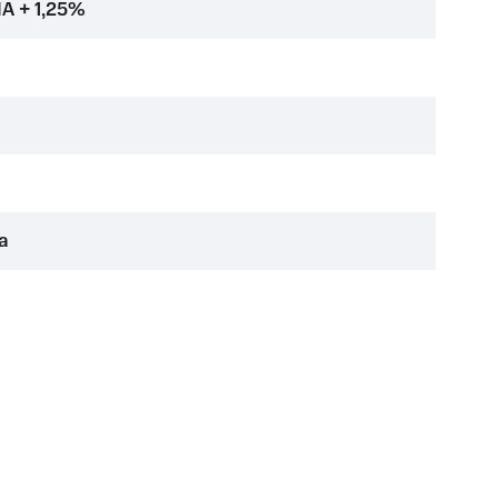
A + 1,25%
а