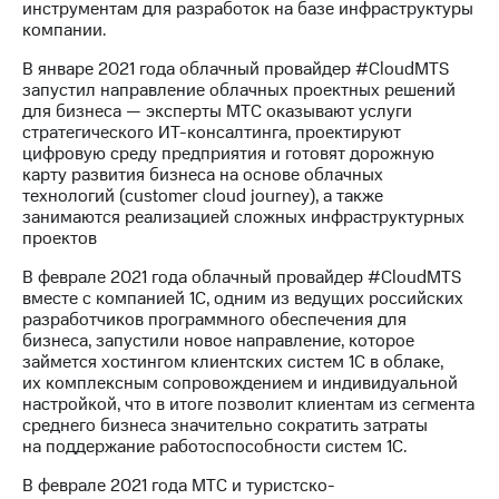
Раскрытие
инструментам для разработок на базе инфраструктуры
информации
компании.
Информация
акционерам
В январе 2021 года облачный провайдер #CloudMTS
Документы
запустил направление облачных проектных решений
ПАО
для бизнеса — эксперты МТС оказывают услуги
"МТС"
стратегического ИТ-консалтинга, проектируют
Собрания
цифровую среду предприятия и готовят дорожную
акционеров
карту развития бизнеса на основе облачных
Личный
технологий (customer cloud journey), а также
кабинет
занимаются реализацией сложных инфраструктурных
акционера
проектов
Акционерный
В феврале 2021 года облачный провайдер #CloudMTS
капитал
вместе с компанией 1С, одним из ведущих российских
Контроль
разработчиков программного обеспечения для
и
бизнеса, запустили новое направление, которое
аудит
займется хостингом клиентских систем 1С в облаке,
Рынок
их комплексным сопровождением и индивидуальной
акций
настройкой, что в итоге позволит клиентам из сегмента
среднего бизнеса значительно сократить затраты
Описание
на поддержание работоспособности систем 1С.
Программа
приобретения
В феврале 2021 года МТС и туристско-
Порядок