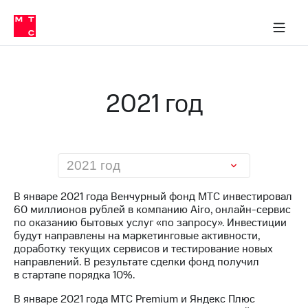
О
сторам и акционерам
Комплаенс и деловая этика
Устойчивое развитие
Медиа-центр
О МТС
О МТС
На главную
компании
О
компании
Стратегия
Стратегия
Карьера
2021 год
в МТС
Карьера
в МТС
Пресс-
релизы
История
компании
МТС
2021 год
о технологиях
Руководство
региона
В январе 2021 года Венчурный фонд МТС инвестировал
60 миллионов рублей в компанию Airo, онлайн-сервис
Правовая
по оказанию бытовых услуг «по запросу». Инвестиции
информация
будут направлены на маркетинговые активности,
доработку текущих сервисов и тестирование новых
Контакты
направлений. В результате сделки фонд получил
в стартапе порядка 10%.
Медиа-центр
Пресс-
В январе 2021 года МТС Premium и Яндекс Плюс
релизы