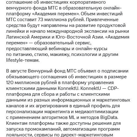
соглашение об инвестициях корпоративного
венчурного фонда МТС в образовательную онлайн-
платформу «Академия перемен». Объем инвестиций
МТС составит 73 миллиона рублей. Привлеченные
средства будут направлены на развитие продуктовой
линейки и начало международной экспансии на рынки
Латинской Америки и Юго-Восточной Азии. «Академия
перемен» — образовательный сервис,
предоставляющий вебинары и онлайн-курсы
по питанию, стилю, макияжу, психологии и другим
lifestyle-темам.
В августе Венчурный фонд МТС объявил о подписании
обязывающего соглашения об инвестициях в размере
120 миллионов рублей в платформу управления
клиентскими данными KonnektU. KonnektU — CDP-
платформа для сбора и работы с клиентскими
данными из разных информационных и маркетинговых
каналов и их агрегирования в единый профиль для
персонализации маркетинга и медиаоптимизации
с применением алгоритмов ML и методов BigData.
Клиентам платформы также доступны решения для
запуска промокампаний, автоматизации программ
лояльности, сервисы по директ-маркетинговым