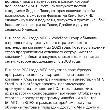
договорились о партнерстве, в рамках которой
пользователи МТС Premium получают доступ
МТС
к подписке Яндекс Плюс, которая включает в себя
о технологиях
возможность смотреть фильмы на КиноПоиск HD,
слушать музыку и подкасты, получать и тратить кешбэк
Достижения
баллами за поездки на Такси, Драйве и других
сервисах Яндекса.
Интервью
В январе 2021 года МТС и Vodafone Group объявили
Финансовая
о продлении существующего стратегического
отчетность
партнерства компаний до 2023 года. Новое соглашение
стало продолжением успешного сотрудничества
Контакты
компаний в области закупок, маркетинга и развития
сетей, которое продолжается с 2008 года.
Новости
в
В январе 2021 года МТС запустила партнёрскую
регионе
программу по поиску стартапов для сторонних
компаний. Скауты центра инноваций и инвестиций MTS
м и акционерам
StartUp Hub отберут проекты, использующие
Корпоративное
преимущества технологии 5G, чтобы предложить
управление
их разработки корпорациям-партнерам. Отобранные
стартапы проходят программу инкубации в Центре
Корпоративный
5G МТС на ВДНХ, в рамках которой им доступно
секретарь
обучение, тестовые площадки, доступ к API и другим