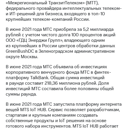
«Межрегиональный ТранзитТелеком» (МТТ),
федерального провайдера интеллектуальных телеком-
и ИТ-решений для бизнеса, входящего в топ-10
крупнейших телеком-компаний России.
В июне 2021 года МТС приобрела за 5,2 миллиарда
рублей с учетом чистого долга 100 процентов акций
ООО «ГДЦ Энерджи Групп», владеющего одним
из крупнейших в России центров обработки данных
GreenBushDC в Зеленоградском административном
округе Москвы.
В июне 2021 года МТС объявила об инвестициях
корпоративного венчурного фонда МТС в финтех-
платформу TalkBank. Общая сумма инвестиций
в раунде составит 218,36 миллиона рублей. Доля
инвестиций МТС составила более половины общей
суммы раунда.
В июне 2021 года МТС запустила платформу интернета
вещей MTS IoT HUB. Сервис позволяет разработчикам,
стартапам и крупным компаниям создавать
собственные продукты и IoT решения на основе
готового набора инструментов. MTS IoT HUB работает