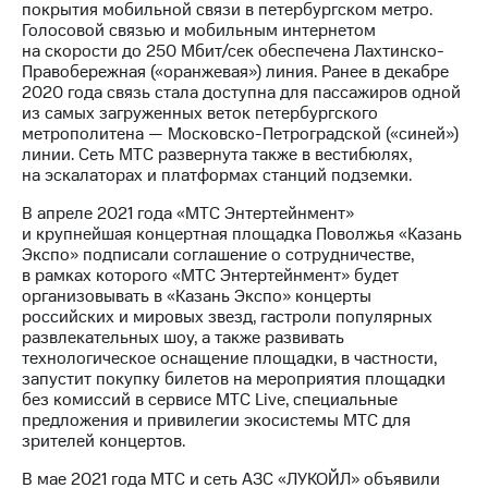
покрытия мобильной связи в петербургском метро.
Голосовой связью и мобильным интернетом
на скорости до 250 Мбит/сек обеспечена Лахтинско-
Правобережная («оранжевая») линия. Ранее в декабре
2020 года связь стала доступна для пассажиров одной
из самых загруженных веток петербургского
метрополитена — Московско-Петроградской («синей»)
линии. Сеть МТС развернута также в вестибюлях,
на эскалаторах и платформах станций подземки.
В апреле 2021 года «МТС Энтертейнмент»
и крупнейшая концертная площадка Поволжья «Казань
Экспо» подписали соглашение о сотрудничестве,
в рамках которого «МТС Энтертейнмент» будет
организовывать в «Казань Экспо» концерты
российских и мировых звезд, гастроли популярных
развлекательных шоу, а также развивать
технологическое оснащение площадки, в частности,
запустит покупку билетов на мероприятия площадки
без комиссий в сервисе МТС Live, специальные
предложения и привилегии экосистемы МТС для
зрителей концертов.
В мае 2021 года МТС и сеть АЗС «ЛУКОЙЛ» объявили