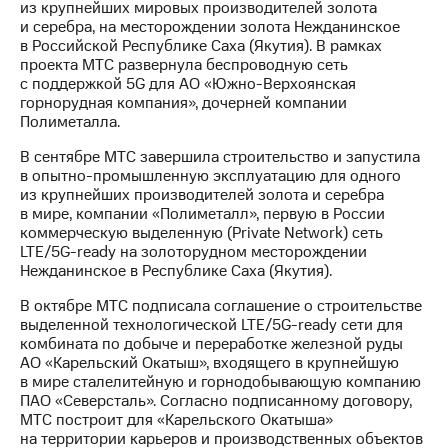
из крупнейших мировых производителей золота
и серебра, на месторождении золота Нежданинское
в Российской Республике Саха (Якутия). В рамках
проекта МТС развернула беспроводную сеть
с поддержкой 5G для АО «Южно-Верхоянская
горнорудная компания», дочерней компании
Полиметалла.
В сентябре МТС завершила строительство и запустила
в опытно-промышленную эксплуатацию для одного
из крупнейших производителей золота и серебра
в мире, компании «Полиметалл», первую в России
коммерческую выделенную (Private Network) сеть
LTE/5G-ready на золоторудном месторождении
Нежданинское в Республике Саха (Якутия).
В октябре МТС подписала соглашение о строительстве
выделенной технологической LTE/5G-ready сети для
комбината по добыче и переработке железной руды
АО «Карельский Окатыш», входящего в крупнейшую
в мире сталелитейную и горнодобывающую компанию
ПАО «Северсталь». Согласно подписанному договору,
МТС построит для «Карельского Окатыша»
на территории карьеров и производственных объектов