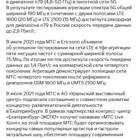
в диапазоне n79 (4,8-5,0 ГГц) в пилотной сети 5G.
В результате тестирования агрегации спектра 5G общей
шириной 180 МГц в сочетании с двумя полосами LTE
1800 (20 МГц) и LTE 2100 (15 МГц) достигнута рекордная
для диапазона n79 в России скорость передачи данных
до 2,9 Гбит/с.
В июле 2021 года МТС и Ericsson объявили
об успешном тестировании на сети LTE в Уфе агрегации
пяти несущих частот с суммарной шириной полосы
75 Мгц. По итогам тестов достигнута скорость передачи
данных до 1,4 Гбит/с на коммерческой сети четвертого
поколения. Агрегация демонстрирует потенциал сети
МТС четвертого поколения после рефарминга
диапазонов GSM 1800 МГц и UMTS 2100 МГц.
В июле 2021 года МТС и АО «Уральский выставочный
центр» подписали соглашение о совместном развитии
концертно-развлекательной деятельности
в Екатеринбурге. В рамках партнерства конгресс-центр
«Екатеринбург-ЭКСПО» получит название «МТС Live
Холл», на этой площадке МТС будет организовывать
концерты самых популярных артистов и гастроли
актуальных шоу, обеспечит площадку современным