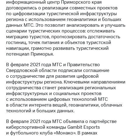
информационный центр Приморского края
выкупа
договорились о реализации совместных проектов
акций
по цифровизации туристической инфраструктуры
Дивиденды
региона с использованием геоаналитики и больших
Рынок
данных МТС. Это позволит анализировать и улучшать
облигаций
сценарии туристических процессов: отслеживать
миграцию туристов, прогнозировать достаточность
Описание
гостиниц, точек питания и объектов туристской
Еврооблигации-2023
навигации, грамотно развивать туристический
Уведомление
потенциал Приморья.
о
погашении
В феврале 2021 года МТС и Правительство
именных
Свердловской области подписали соглашение
облигаций
о сотрудничестве для развития цифровой
Другое
инфраструктуры региона. Ключевыми направлениями
сотрудничества станет реализация региональных
Регистратор
инфраструктурных и социальных проектов
Реквизиты
с использованием цифровых технологий МТС
Контакты
в области интернета вещей, геоаналитики, облачных
йчивое развитие
технологий и больших данных.
и деловая этика
На главную
В феврале 2021 года МТС объявила о партнёрстве
киберспортивной команды Gambit Esports
и футбольного клуба «Монако». В рамках