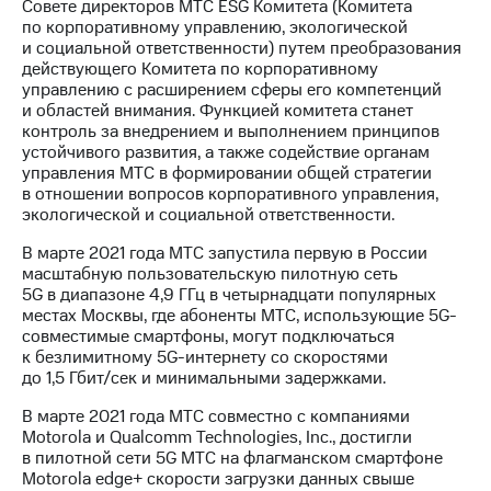
Совете директоров МТС ESG Комитета (Комитета
по корпоративному управлению, экологической
и социальной ответственности) путем преобразования
действующего Комитета по корпоративному
управлению с расширением сферы его компетенций
и областей внимания. Функцией комитета станет
контроль за внедрением и выполнением принципов
устойчивого развития, а также содействие органам
управления МТС в формировании общей стратегии
в отношении вопросов корпоративного управления,
экологической и социальной ответственности.
В марте 2021 года МТС запустила первую в России
масштабную пользовательскую пилотную сеть
5G в диапазоне 4,9 ГГц в четырнадцати популярных
местах Москвы, где абоненты МТС, использующие 5G-
совместимые смартфоны, могут подключаться
к безлимитному 5G-интернету со скоростями
до 1,5 Гбит/cек и минимальными задержками.
В марте 2021 года МТС совместно с компаниями
Motorola и Qualcomm Technologies, Inc., достигли
в пилотной сети 5G МТС на флагманском смартфоне
Motorola edge+ скорости загрузки данных свыше