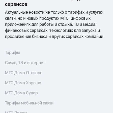
Раскрытие
сервисов
информации
Информация
Актуальные новости не только о тарифах и услугах
акционерам
связи, но и новых продуктах МТС: цифровых
Документы
приложениях для работы и отдыха, ТВ и медиа,
ПАО
"МТС"
финансовых сервисах, технологиях для запуска и
Собрания
продвижения бизнеса и других сервисах компании
акционеров
Личный
кабинет
Тарифы
акционера
Акционерный
Связь, ТВ и интернет
капитал
Контроль
МТС Дома Отлично
и
аудит
Рынок
МТС Дома Хорошо
акций
МТС Дома Супер
Описание
Программа
Тарифы мобильной связи
приобретения
Порядок