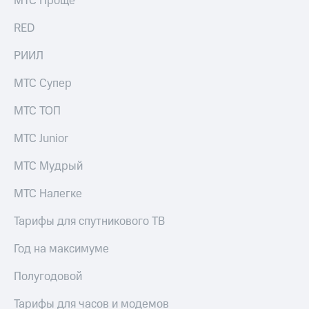
МТС Проще
выкупа
акций
RED
Дивиденды
Рынок
РИИЛ
облигаций
МТС Супер
Описание
Еврооблигации-2023
МТС ТОП
Уведомление
о
МТС Junior
погашении
именных
МТС Мудрый
облигаций
Другое
МТС Налегке
Регистратор
Реквизиты
Тарифы для спутникового ТВ
Контакты
йчивое развитие
Год на максимуме
и деловая этика
На главную
Полугодовой
Тарифы для часов и модемов