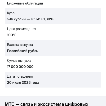
Биржевые облигации
МТС
о технологиях
Купон
1-16 купоны — КС БР + 1,30%
Достижения
Цена размещения
Интервью
100%
Финансовая
отчетность
Валюта выпуска
Российский рубль
Контакты
Сумма выпуска
Новости
в
17 000 000 000
регионе
Дата погашения
м и акционерам
20 июля 2028 года
Корпоративное
управление
Корпоративный
секретарь
МТС — связь и экосистема цифровых