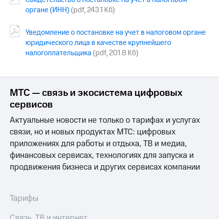
органе (ИНН)
(pdf, 243.1 Кб)
МТС
о технологиях
Уведомление о постановке на учет в налоговом органе
юридического лица в качестве крупнейшего
Достижения
налогоплательщика
(pdf, 201.8 Кб)
Интервью
Финансовая
отчетность
МТС — связь и экосистема цифровых
сервисов
Контакты
Актуальные новости не только о тарифах и услугах
Новости
связи, но и новых продуктах МТС: цифровых
в
приложениях для работы и отдыха, ТВ и медиа,
регионе
финансовых сервисах, технологиях для запуска и
м и акционерам
продвижения бизнеса и других сервисах компании
Корпоративное
управление
Тарифы
Корпоративный
секретарь
Связь, ТВ и интернет