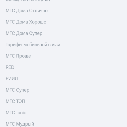
Раскрытие
информации
МТС Дома Отлично
Информация
акционерам
МТС Дома Хорошо
Документы
ПАО
МТС Дома Супер
"МТС"
Собрания
акционеров
Тарифы мобильной связи
Личный
кабинет
МТС Проще
акционера
Акционерный
RED
капитал
Контроль
РИИЛ
и
аудит
МТС Супер
Рынок
акций
МТС ТОП
Описание
МТС Junior
Программа
приобретения
МТС Мудрый
Порядок