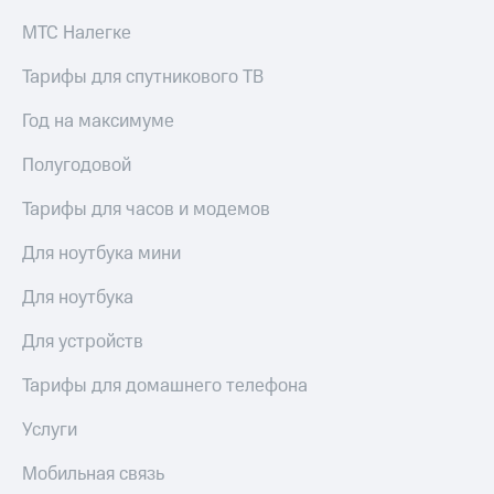
выкупа
МТС Налегке
акций
Дивиденды
Тарифы для спутникового ТВ
Рынок
облигаций
Год на максимуме
Описание
Еврооблигации-2023
Полугодовой
Уведомление
о
Тарифы для часов и модемов
погашении
именных
Для ноутбука мини
облигаций
Другое
Для ноутбука
Регистратор
Для устройств
Реквизиты
Контакты
Тарифы для домашнего телефона
йчивое развитие
и деловая этика
Услуги
На главную
Мобильная связь