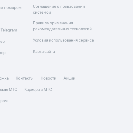
Соглашение о пользовании
оим номером
системой
Правила применения
рекомендательных технологий
 Telegram
Условия использования сервиса
мер
Карта сайта
мер
ржка
Контакты
Новости
Акции
стемы МТС
Карьера в МТС
орам