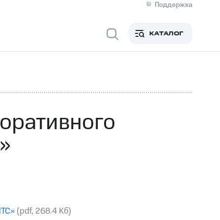
Поддержка
О МТС
я информация
Контакты
КАТАЛОГ
Медиа-центр
кты
Новости в регионе
Инвесторам и акционерам
ция акционерам
Документы
роль и аудит
Рынок акций
й
Описание
р
Реквизиты
Контакты
оративного
Устойчивое развитие
Комплаенс и деловая этика
»
На главную
МТС»
(pdf, 268.4 Кб)