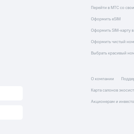
Перейти в МТС со св
Оформить eSIM
Оформить SIM-карту в
Оформить чистый но
Выбрать красивый но
О компании
Подде
Карта салонов экоси
Акционерам и инвест