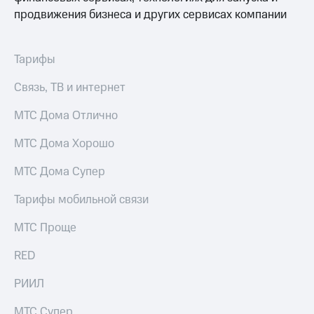
Раскрытие
продвижения бизнеса и других сервисах компании
информации
Информация
акционерам
Документы
Тарифы
ПАО
"МТС"
Связь, ТВ и интернет
Собрания
акционеров
МТС Дома Отлично
Личный
кабинет
МТС Дома Хорошо
акционера
Акционерный
МТС Дома Супер
капитал
Контроль
Тарифы мобильной связи
и
аудит
МТС Проще
Рынок
акций
RED
Описание
Программа
РИИЛ
приобретения
Порядок
МТС Супер