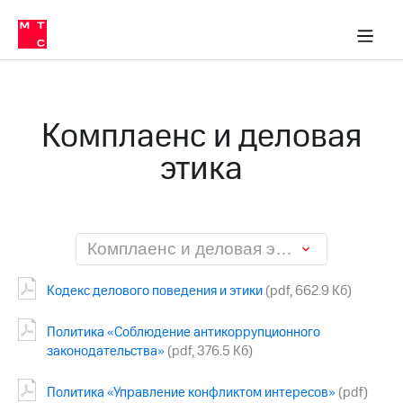
О
сторам и акционерам
Комплаенс и деловая этика
Устойчивое развитие
Медиа-центр
О МТС
О МТС
На главную
компании
О
компании
Стратегия
Стратегия
Карьера
Комплаенс и деловая
в МТС
Карьера
в МТС
этика
Пресс-
релизы
История
компании
МТС
о технологиях
Руководство
региона
Комплаенс и деловая этика
Правовая
Кодекс делового поведения и этики
(pdf, 662.9 Кб)
информация
Контакты
Политика «Соблюдение антикоррупционного
законодательства»
(pdf, 376.5 Кб)
Медиа-центр
Пресс-
Политика «Управление конфликтом интересов»
(pdf)
релизы