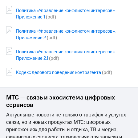
МТС
Политика «Управление конфликтом интересов».
о технологиях
Приложение 1
(pdf)
Достижения
Политика «Управление конфликтом интересов».
Приложение 2
(pdf)
Интервью
Финансовая
Политика «Управление конфликтом интересов».
отчетность
Приложение 2.1
(pdf)
Контакты
Кодекс делового поведения контрагента
(pdf)
Новости
в
регионе
МТС — связь и экосистема цифровых
сервисов
м и акционерам
Корпоративное
Актуальные новости не только о тарифах и услугах
управление
связи, но и новых продуктах МТС: цифровых
Корпоративный
приложениях для работы и отдыха, ТВ и медиа,
секретарь
финансовых сервисах, технологиях для запуска и