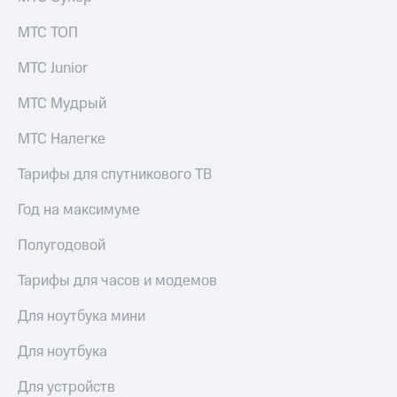
выкупа
акций
МТС ТОП
Дивиденды
Рынок
МТС Junior
облигаций
МТС Мудрый
Описание
Еврооблигации-2023
МТС Налегке
Уведомление
о
Тарифы для спутникового ТВ
погашении
именных
Год на максимуме
облигаций
Другое
Полугодовой
Регистратор
Тарифы для часов и модемов
Реквизиты
Контакты
Для ноутбука мини
йчивое развитие
и деловая этика
Для ноутбука
На главную
Для устройств