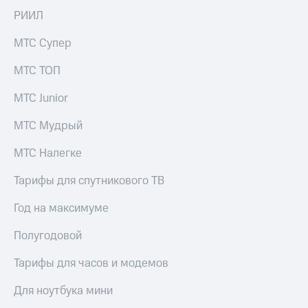
Раскрытие
РИИЛ
информации
Информация
акционерам
МТС Супер
Документы
ПАО
МТС ТОП
"МТС"
Собрания
МТС Junior
акционеров
Личный
МТС Мудрый
кабинет
акционера
МТС Налегке
Акционерный
капитал
Тарифы для спутникового ТВ
Контроль
и
Год на максимуме
аудит
Рынок
Полугодовой
акций
Тарифы для часов и модемов
Описание
Программа
Для ноутбука мини
приобретения
Порядок