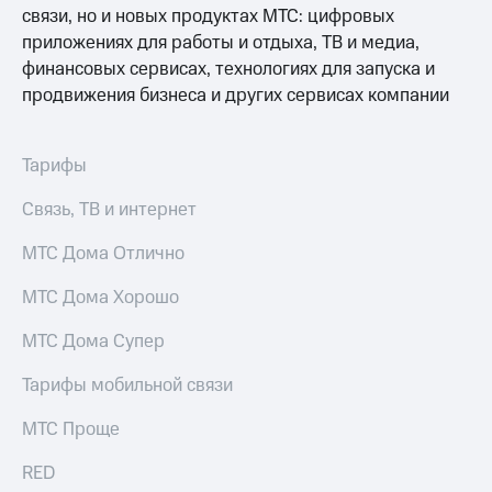
связи, но и новых продуктах МТС: цифровых
МТС
приложениях для работы и отдыха, ТВ и медиа,
о технологиях
финансовых сервисах, технологиях для запуска и
продвижения бизнеса и других сервисах компании
Достижения
Интервью
Тарифы
Финансовая
отчетность
Связь, ТВ и интернет
Контакты
МТС Дома Отлично
Новости
МТС Дома Хорошо
в
регионе
МТС Дома Супер
м и акционерам
Тарифы мобильной связи
Корпоративное
управление
МТС Проще
Корпоративный
RED
секретарь