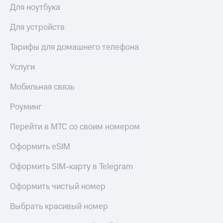
выкупа
Для ноутбука
акций
Дивиденды
Для устройств
Рынок
облигаций
Тарифы для домашнего телефона
Описание
Услуги
Еврооблигации-2023
Уведомление
Мобильная связь
о
погашении
Роуминг
именных
облигаций
Перейти в МТС со своим номером
Другое
Оформить eSIM
Регистратор
Реквизиты
Оформить SIM-карту в Telegram
Контакты
йчивое развитие
Оформить чистый номер
и деловая этика
На главную
Выбрать красивый номер