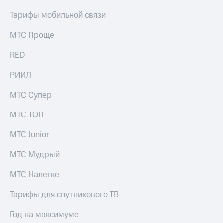
выкупа
Тарифы мобильной связи
акций
Дивиденды
Рынок
МТС Проще
облигаций
RED
Описание
Еврооблигации-2023
РИИЛ
Уведомление
о
МТС Супер
погашении
именных
МТС ТОП
облигаций
Другое
МТС Junior
Регистратор
МТС Мудрый
Реквизиты
Контакты
МТС Налегке
йчивое развитие
и деловая этика
Тарифы для спутникового ТВ
На главную
Год на максимуме