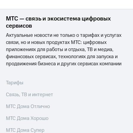
Раскрытие
информации
Информация
МТС — связь и экосистема цифровых
акционерам
Документы
сервисов
ПАО
"МТС"
Актуальные новости не только о тарифах и услугах
Собрания
связи, но и новых продуктах МТС: цифровых
акционеров
приложениях для работы и отдыха, ТВ и медиа,
Личный
финансовых сервисах, технологиях для запуска и
кабинет
акционера
продвижения бизнеса и других сервисах компании
Акционерный
капитал
Контроль
Тарифы
и
аудит
Связь, ТВ и интернет
Рынок
акций
МТС Дома Отлично
Описание
МТС Дома Хорошо
Программа
приобретения
МТС Дома Супер
Порядок