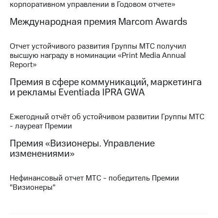
корпоративном управлении в Годовом отчете»
МТС
Международная премия Marcom Awards
о технологиях
Достижения
Отчет устойчивого развития Группы МТС получил
высшую награду в номинации «Print Media Annual
Интервью
Report»
Премия в сфере коммуникаций, маркетинга
Финансовая
отчетность
и рекламы Eventiada IPRA GWA
Контакты
Ежегодный отчёт об устойчивом развитии Группы МТС
- лауреат Премии
Новости
в
Премия «Визионеры. Управление
регионе
изменениями»
м и акционерам
Корпоративное
Нефинансовый отчет МТС - победитель Премии
управление
"Визионеры"
Корпоративный
секретарь