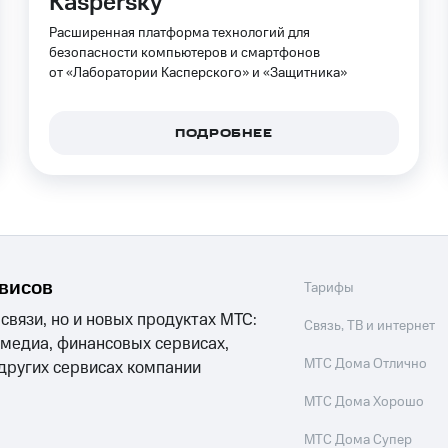
Kaspersky
услуги, доступ к геолокации
Расширенная платформа технологий для
пасность
Финансы
Детям и родителям
Здоровье и 
ильмы, музыка и многое другое
безопасности компьютеров и смартфонов
от «Лаборатории Касперского» и «Защитника»
услуги, доступ к геолокации
ive
Гудок
Мой МТС
Все приложения
ПОДРОБНЕЕ
 в нашем приложении
ive
Гудок
Мой МТС
Все приложения
Инвестиции
рвисов
Тарифы
 связи, но и новых продуктах МТС:
Связь, ТВ и интернет
 медиа, финансовых сервисах,
ход 15%
МТС Дома Отлично
 других сервисах компании
ер МТС
Настройки автоплатежа
Пополнить номер др
МТС Дома Хорошо
 на карту
МТС Pay
Оплата по QR-коду за границей
МТС Дома Супер