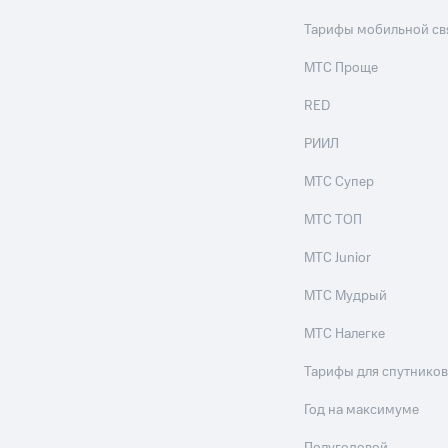
ые часы и трекеры
Умный дом
Планшеты
Акции и 
Тарифы мобильной св
ход 15%
МТС Проще
RED
РИИЛ
ле при оплате с карты МТС Деньги
МТС Супер
МТС ТОП
МТС Junior
МТС Мудрый
МТС Налегке
Тарифы для спутников
Год на максимуме