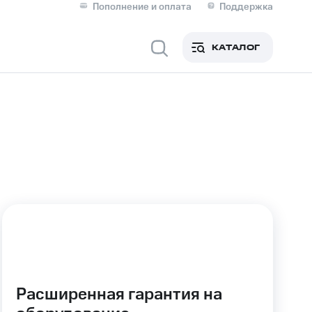
Пополнение и оплата
Поддержка
Скидка 30% на связь
Личные кабинеты
КАТАЛОГ
Мобильная связь
IM-карта для иностранцев
M
Для дома
ерейти в МТС со своим
ой МТС
Сервисы и подписки
Расширенная гарантия на