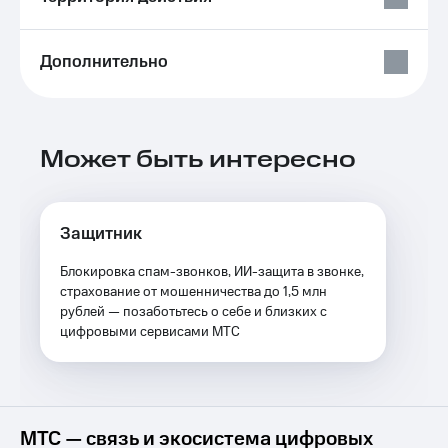
Услуги
149 ₽/
мес
Акции
Дополнительно
МТС
Домашний
Premium
интернет
Подписка
Домашнее
на гигабайты
Может быть интересно
ТВ
интернета,
фильмы,
Спутниковое
музыка
ТВ
и многое
Защитник
другое
Домашний
Семейная
Блокировка спам-звонков, ИИ-защита в звонке,
телефон
группа
страхование от мошенничества до 1,5 млн
рублей — позаботьтесь о себе и близких с
Перейти
Скидка
цифровыми сервисами МТС
в МТС
на тарифы,
со своим
общие
номером
подписки
и услуги,
Поддержка
доступ
МТС — связь и экосистема цифровых
к геолокации