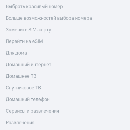
Скидка 30%
с карты
Выбрать красивый номер
на связь
МТС Деньги
Больше возможностей выбора номера
С картой
Обзоры
МТС
товаров
Заменить SIM-карту
Деньги
МТС
Скидки
Перейти на eSIM
Накопления
до 40%
на смартфоны
Откладывайте
Для дома
деньги
при
и получайте
Домашний интернет
покупке
доход 15%
со связью
Платежи
Домашнее ТВ
МТС
и
переводы
Спутниковое ТВ
Пополнить
Домашний телефон
номер
МТС
Сервисы и развлечения
Настройки
Развлечения
автоплатежа