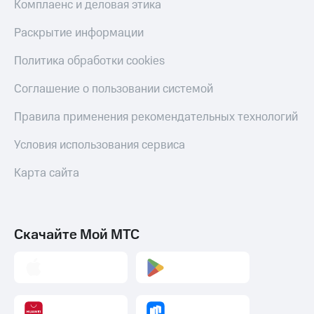
Комплаенс и деловая этика
Смартфоны
Наушники
Раскрытие информации
и
колонки
Политика обработки cookies
Умные
Соглашение о пользовании системой
часы
и
Правила применения рекомендательных технологий
трекеры
Условия использования сервиса
Умный
дом
Карта сайта
Планшеты
Акции
и
Скачайте Мой МТС
скидки
Все
товары