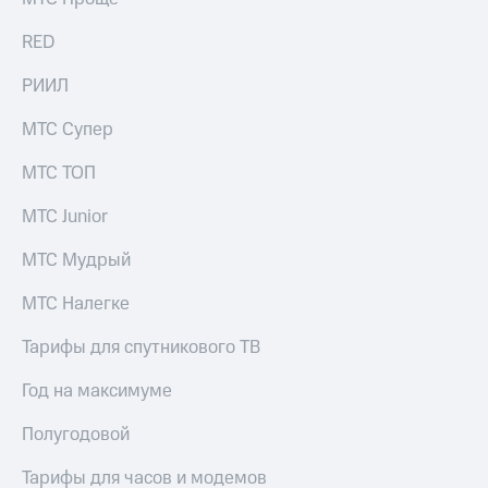
Live
и не
только
RED
Гудок
Безопасность
РИИЛ
Мой
МТС
Финансы
МТС Супер
Все
Детям
приложения
МТС ТОП
и родителям
Инвестиции
МТС Junior
Здоровье
и фитнес
Получайте
МТС Мудрый
доход
Приложения
онлайн
от МТС
МТС Налегке
Страхование
Акции
Тарифы для спутникового ТВ
Покупка
полисов
Приложения
Год на максимуме
онлайн
КИОН
Скидка 30%
Полугодовой
на связь
КИОН
Музыка
Тарифы для часов и модемов
С картой