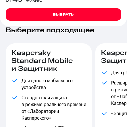
от
₽/мес
на связь
Роуминг
ВЫБРАТЬ
Тарифы
RED,
Семейная
РИИЛ
Выберите подходящее
группа
и МТС
Супер
Заказать
дешевле
SIM-
при
Kaspersky
Kasper
карту
оплате
с карты
Standard Mobile
Защит
Оформить
МТС
и Защитник
eSIM
Деньги
Для тр
SIM-
Выберите
Для одного мобильного
Расшир
карта
и подключите
устройства
в режи
для
ТВ
иностранцев
с выгодным
от «Ла
Стандартная защита
тарифом
Каспер
в режиме реального времени
Оформить
от «Лаборатории
чистый
Тарифы
«Защит
номер
Касперского»
Интернет,