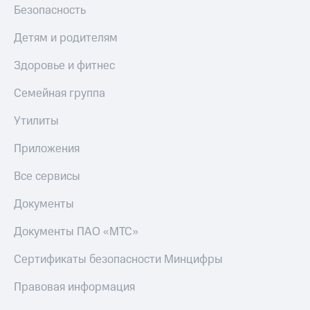
Безопасность
Пополнить
номер
Детям и родителям
другого
оператора
Здоровье и фитнес
Оплата
интернета
Семейная группа
и
ТВ
Утилиты
Переводы
Приложения
с
телефона
Все сервисы
на карту
Документы
МТС Pay
Документы ПАО «МТС»
Оплата
по QR-
Сертификаты безопасности Минцифры
коду
за границей
Правовая информация
тернет-магазин