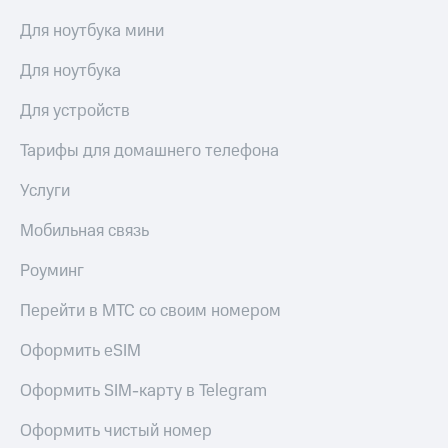
МТС
КИОН
Для ноутбука мини
Деньги
Строки
МТС
Для ноутбука
Накопления
Live
Откладывайте
Для устройств
Гудок
деньги
и получайте
Тарифы для домашнего телефона
Мой
доход 15%
МТС
Акции
Услуги
Условия
Все
пополнения
приложения
Мобильная связь
Финансы
Скидка
Инвестиции
Роуминг
30%
на связь
Получайте
Перейти в МТС со своим номером
доход
онлайн
Тарифы
Оформить eSIM
Страхование
RED,
РИИЛ
Оформить SIM-карту в Telegram
Покупка
и МТС Супер
полисов
дешевле
Оформить чистый номер
онлайн
при оплате