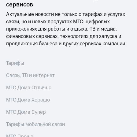
висы и подписки
Сертификаты
сервисов
МТС
безопасности
Premium
Актуальные новости не только о тарифах и услугах
Всё
связи, но и новых продуктах МТС: цифровых
Подписка
под
приложениях для работы и отдыха, ТВ и медиа,
на гигабайты
рукой
интернета,
финансовых сервисах, технологиях для запуска и
в Мой МТС
фильмы,
продвижения бизнеса и других сервисах компании
музыка
Посмотрите,
и многое
что
другое
Тарифы
полезного
Семейная
есть
группа
в нашем
Связь, ТВ и интернет
приложении
Скидка
МТС Дома Отлично
на тарифы,
КИОН
общие
подписки
МТС Дома Хорошо
КИОН
и услуги,
Музыка
доступ
МТС Дома Супер
к геолокации
КИОН
Кино,
Тарифы мобильной связи
Строки
музыка,
книги
МТС Проще