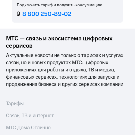
Услуги
Подключить тариф и получить консультацию
149 ₽/
мес
8 800 250-89-02
Акции
МТС
Домашний
Premium
интернет
МТС — связь и экосистема цифровых
Подписка
Домашнее
сервисов
на гигабайты
ТВ
интернета,
Актуальные новости не только о тарифах и услугах
фильмы,
Спутниковое
связи, но и новых продуктах МТС: цифровых
музыка
ТВ
и многое
приложениях для работы и отдыха, ТВ и медиа,
другое
финансовых сервисах, технологиях для запуска и
Домашний
Семейная
телефон
продвижения бизнеса и других сервисах компании
группа
Перейти
Скидка
в МТС
на тарифы,
Тарифы
со своим
общие
номером
подписки
Связь, ТВ и интернет
и услуги,
Поддержка
доступ
МТС Дома Отлично
к геолокации