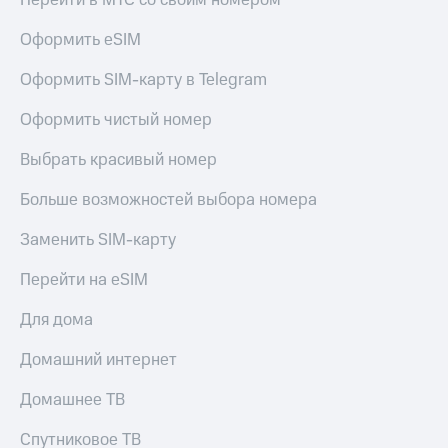
Перейти в МТС со своим номером
МТС
КИОН
Деньги
Строки
Оформить eSIM
МТС
Накопления
Live
Оформить SIM-карту в Telegram
Откладывайте
Гудок
Оформить чистый номер
деньги
и получайте
Мой
Выбрать красивый номер
доход 15%
МТС
Акции
Больше возможностей выбора номера
Условия
Все
пополнения
приложения
Заменить SIM-карту
Финансы
Скидка
Инвестиции
Перейти на eSIM
30%
на связь
Получайте
Для дома
доход
онлайн
Тарифы
Домашний интернет
Страхование
RED,
РИИЛ
Домашнее ТВ
Покупка
и МТС Супер
полисов
дешевле
онлайн
при оплате
Спутниковое ТВ