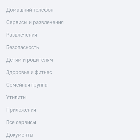
Скидка 30%
с карты
на связь
МТС Деньги
Домашний телефон
С картой
Обзоры
Сервисы и развлечения
МТС
товаров
Деньги
Развлечения
МТС
Скидки
Накопления
до 40%
Безопасность
на смартфоны
Откладывайте
Детям и родителям
деньги
при
и получайте
покупке
Здоровье и фитнес
доход 15%
со связью
Платежи
МТС
Семейная группа
и
переводы
Утилиты
Пополнить
Приложения
номер
МТС
Все сервисы
Настройки
автоплатежа
Документы