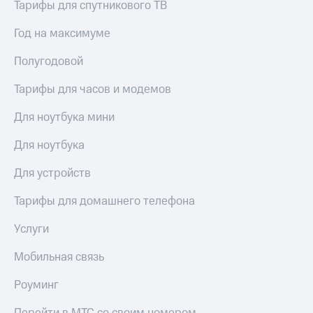
Live
Тарифы для спутникового ТВ
и не
только
Гудок
Год на максимуме
Безопасность
Мой
Полугодовой
МТС
Финансы
Тарифы для часов и модемов
Все
Детям
приложения
и родителям
Для ноутбука мини
Инвестиции
Здоровье
Для ноутбука
и фитнес
Получайте
Для устройств
доход
Приложения
онлайн
от МТС
Тарифы для домашнего телефона
Страхование
Акции
Услуги
Покупка
полисов
Приложения
онлайн
Мобильная связь
КИОН
Скидка 30%
на связь
Роуминг
КИОН
Музыка
С картой