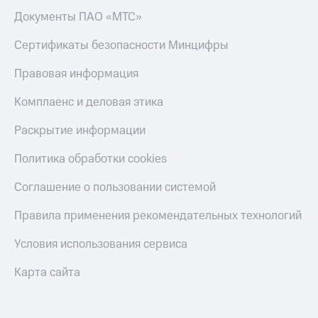
Пополнить
Документы ПАО «МТС»
номер
другого
Сертификаты безопасности Минцифры
оператора
Правовая информация
Оплата
интернета
Комплаенс и деловая этика
и
ТВ
Раскрытие информации
Переводы
Политика обработки cookies
с
телефона
Соглашение о пользовании системой
на карту
МТС Pay
Правила применения рекомендательных технологий
Оплата
Условия использования сервиса
по QR-
коду
Карта сайта
за границей
тернет-магазин