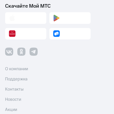
Смартфоны
Скачайте Мой МТС
Наушники
и
колонки
Умные
часы
и
трекеры
Умный
дом
О компании
Планшеты
Поддержка
Акции
и
Контакты
скидки
Все
Новости
товары
Акции