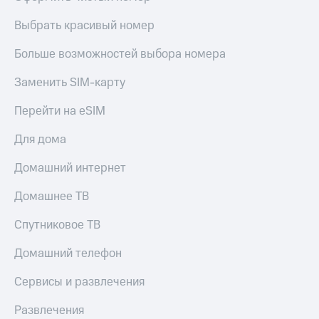
Live
и не
только
Выбрать красивый номер
Гудок
Безопасность
Больше возможностей выбора номера
Мой
МТС
Финансы
Заменить SIM-карту
Все
Детям
Перейти на eSIM
приложения
и родителям
Для дома
Инвестиции
Здоровье
и фитнес
Получайте
Домашний интернет
доход
Приложения
онлайн
Домашнее ТВ
от МТС
Страхование
Акции
Спутниковое ТВ
Покупка
полисов
Приложения
Домашний телефон
онлайн
КИОН
Скидка 30%
Сервисы и развлечения
на связь
КИОН
Музыка
Развлечения
С картой