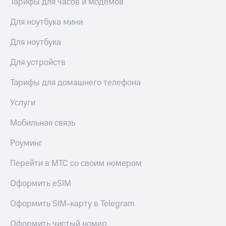
Тарифы для часов и модемов
висы и подписки
Сертификаты
МТС
безопасности
Premium
Для ноутбука мини
Всё
Подписка
Для ноутбука
под
на гигабайты
рукой
интернета,
Для устройств
в Мой МТС
фильмы,
музыка
Тарифы для домашнего телефона
Посмотрите,
и многое
что
другое
Услуги
полезного
Семейная
есть
группа
Мобильная связь
в нашем
приложении
Скидка
Роуминг
на тарифы,
КИОН
общие
Перейти в МТС со своим номером
подписки
КИОН
и услуги,
Музыка
Оформить eSIM
доступ
к геолокации
КИОН
Кино,
Оформить SIM-карту в Telegram
Строки
музыка,
книги
Оформить чистый номер