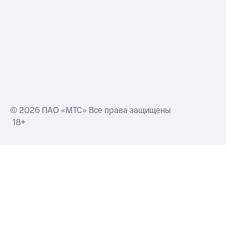
Смартфоны
Наушники
и
колонки
Умные
часы
и
трекеры
Умный
© 2026 ПАО «МТС» Все права защищены
дом
18+
Планшеты
Акции
и
скидки
Все
товары