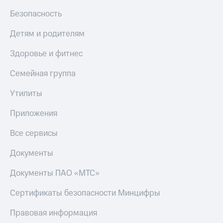
МТС
КИОН
Безопасность
Деньги
Строки
МТС
Детям и родителям
Накопления
Live
Здоровье и фитнес
Откладывайте
Гудок
деньги
и получайте
Семейная группа
Мой
доход 15%
МТС
Акции
Утилиты
Условия
Все
пополнения
Приложения
приложения
Финансы
Скидка
Все сервисы
Инвестиции
30%
на связь
Получайте
Документы
доход
онлайн
Тарифы
Документы ПАО «МТС»
Страхование
RED,
РИИЛ
Сертификаты безопасности Минцифры
Покупка
и МТС Супер
полисов
дешевле
Правовая информация
онлайн
при оплате