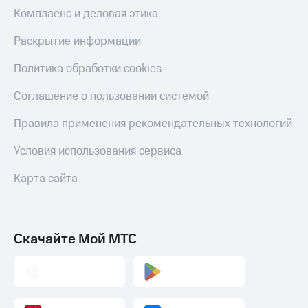
Скидка 30%
с карты
Комплаенс и деловая этика
на связь
МТС Деньги
Раскрытие информации
С картой
Обзоры
МТС
товаров
Политика обработки cookies
Деньги
МТС
Скидки
Соглашение о пользовании системой
Накопления
до 40%
на смартфоны
Правила применения рекомендательных технологий
Откладывайте
деньги
при
и получайте
Условия использования сервиса
покупке
доход 15%
со связью
Платежи
Карта сайта
МТС
и
переводы
Пополнить
Скачайте Мой МТС
номер
МТС
Настройки
автоплатежа