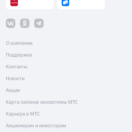
Пополнить
номер
другого
оператора
Оплата
интернета
О компании
и
ТВ
Поддержка
Переводы
Контакты
с
телефона
на карту
Новости
МТС Pay
Акции
Оплата
Карта салонов экосистемы МТС
по QR-
коду
Карьера в МТС
за границей
Акционерам и инвесторам
тернет-магазин