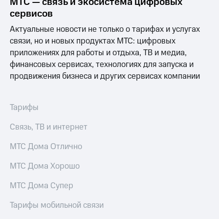
МТС — связь и экосистема цифровых
Выбрать
ТВ и телефон
красивый
для дома
сервисов
номер
Актуальные новости не только о тарифах и услугах
Услуги
Заменить
связи, но и новых продуктах МТС: цифровых
SIM-
Личный
приложениях для работы и отдыха, ТВ и медиа,
карту
кабинет
финансовых сервисах, технологиях для запуска и
интернета
продвижения бизнеса и других сервисах компании
Перейти
и
на
ТВ
eSIM
Личный
кабинет
Тарифы
Для дома
спутникового
Выберите
ТВ
Связь, ТВ и интернет
и подключите
Скачать
ТВ
приложение
МТС Дома Отлично
с выгодным
Мой
тарифом
МТС
МТС Дома Хорошо
Акции
Тарифы
МТС Дома Супер
Интернет,
ТВ и телефон
Видеонаблюдение
Тарифы мобильной связи
для дома
для дома