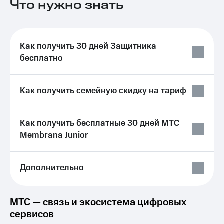
Выбрать
Что нужно знать
ТВ и телефон
красивый
для дома
номер
Услуги
Заменить
Как получить 30 дней Защитника
SIM-
Личный
бесплатно
карту
кабинет
интернета
Перейти
и
на
ТВ
Как получить семейную скидку на тариф
eSIM
Личный
кабинет
Для дома
спутникового
Как получить бесплатные 30 дней МТС
Выберите
ТВ
Membrana Junior
и подключите
Скачать
ТВ
приложение
с выгодным
Мой
тарифом
МТС
Дополнительно
Акции
Тарифы
Интернет,
МТС — связь и экосистема цифровых
ТВ и телефон
Видеонаблюдение
для дома
для дома
сервисов