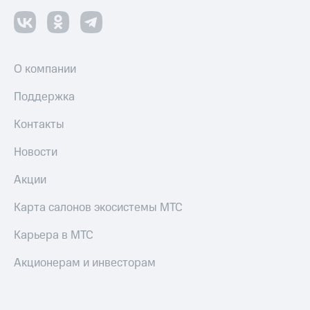
Смартфоны
Наушники
и
колонки
О компании
Умные
Поддержка
часы
и
Контакты
трекеры
Умный
Новости
дом
Акции
Планшеты
Карта салонов экосистемы МТС
Акции
и
Карьера в МТС
скидки
Акционерам и инвесторам
Все
товары