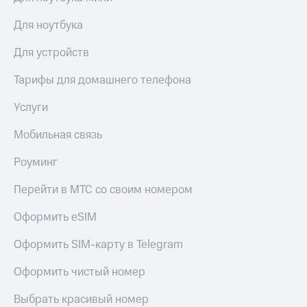
Live
и не
только
Для ноутбука
Гудок
Безопасность
Для устройств
Мой
МТС
Финансы
Тарифы для домашнего телефона
Все
Детям
Услуги
приложения
и родителям
Инвестиции
Мобильная связь
Здоровье
и фитнес
Получайте
Роуминг
доход
Приложения
онлайн
Перейти в МТС со своим номером
от МТС
Страхование
Акции
Оформить eSIM
Покупка
полисов
Приложения
Оформить SIM-карту в Telegram
онлайн
КИОН
Скидка 30%
Оформить чистый номер
на связь
КИОН
Музыка
Выбрать красивый номер
С картой