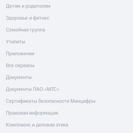
Скидка 30%
с карты
Детям и родителям
на связь
МТС Деньги
Здоровье и фитнес
С картой
Обзоры
МТС
товаров
Семейная группа
Деньги
МТС
Скидки
Утилиты
Накопления
до 40%
на смартфоны
Приложения
Откладывайте
деньги
при
и получайте
Все сервисы
покупке
доход 15%
со связью
Платежи
Документы
МТС
и
переводы
Документы ПАО «МТС»
Пополнить
Сертификаты безопасности Минцифры
номер
МТС
Правовая информация
Настройки
Комплаенс и деловая этика
автоплатежа