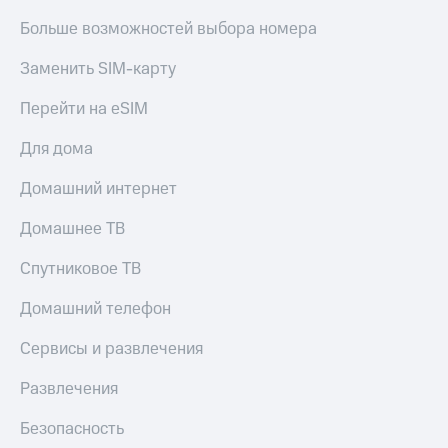
МТС
КИОН
Больше возможностей выбора номера
Деньги
Строки
МТС
Заменить SIM-карту
Накопления
Live
Перейти на eSIM
Откладывайте
Гудок
деньги
и получайте
Для дома
Мой
доход 15%
МТС
Акции
Домашний интернет
Условия
Все
пополнения
Домашнее ТВ
приложения
Финансы
Скидка
Инвестиции
Спутниковое ТВ
30%
на связь
Получайте
Домашний телефон
доход
онлайн
Тарифы
Сервисы и развлечения
Страхование
RED,
РИИЛ
Развлечения
Покупка
и МТС Супер
полисов
дешевле
Безопасность
онлайн
при оплате