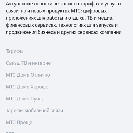
Актуальные новости не только о тарифах и услугах
Услуги
149 ₽/
связи, но и новых продуктах МТС: цифровых
мес
Акции
приложениях для работы и отдыха, ТВ и медиа,
МТС
финансовых сервисах, технологиях для запуска и
Домашний
Premium
интернет
продвижения бизнеса и других сервисах компании
Подписка
Домашнее
на гигабайты
ТВ
интернета,
Тарифы
фильмы,
Спутниковое
музыка
Связь, ТВ и интернет
ТВ
и многое
другое
МТС Дома Отлично
Домашний
Семейная
телефон
группа
МТС Дома Хорошо
Перейти
Скидка
МТС Дома Супер
в МТС
на тарифы,
со своим
общие
Тарифы мобильной связи
номером
подписки
и услуги,
Поддержка
МТС Проще
доступ
к геолокации