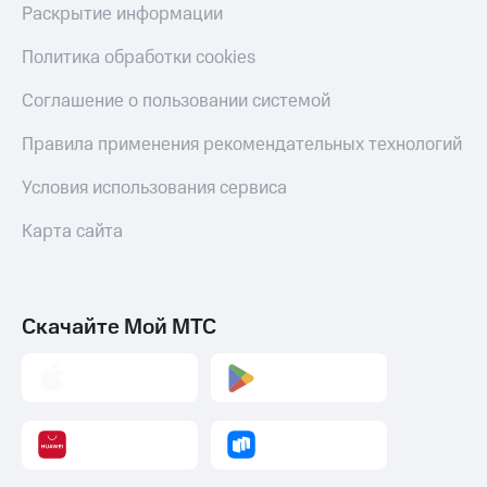
Раскрытие информации
Пополнить
номер
Политика обработки cookies
другого
оператора
Соглашение о пользовании системой
Оплата
интернета
Правила применения рекомендательных технологий
и
ТВ
Условия использования сервиса
Переводы
Карта сайта
с
телефона
на карту
Скачайте Мой МТС
МТС Pay
Оплата
по QR-
коду
за границей
тернет-магазин