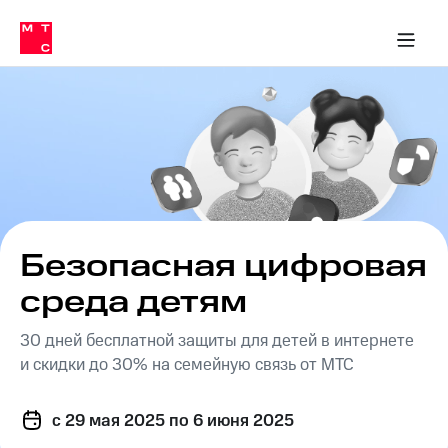
Перенести
ка 30% на связь
обильная связь
Сервисы и подписки
Интернет-магазин
Для дома
Скидка 30% на связь
Личные кабинеты
Финансы
Приложения
номер
ичные кабинеты
в МТС
Мобильная
связь
Тарифы
Интернет
и
ТВ
Услуги
Спутниковое
ТВ
Роуминг
МТС
Безопасная цифровая
Деньги
Личный
среда детям
кабинет
Мобильная связь
Скачать
Перенести
30 дней бесплатной защиты для детей в интернете
приложение
номер
и скидки до 30% на семейную связь от МТС
Мой
в МТС
МТС
Акции
Тарифы
c 29 мая 2025
по 6 июня 2025
Скидка 30%
Услуги