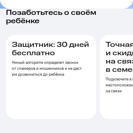
на связь
Позаботьтесь о своём
Роуминг
Тарифы
ребёнке
RED,
Семейная
РИИЛ
группа
и МТС
Супер
Защитник: 30 дней
Точна
Заказать
дешевле
SIM-
при
бесплатно
и скид
карту
оплате
на свя
с карты
Умный алгоритм определит звонок
Оформить
МТС
в семе
от спамеров и мошенников и не даст
eSIM
Деньги
им дозвониться до ребёнка
Подключите в 
SIM-
Выберите
местоположен
карта
и подключите
на связи
для
ТВ
иностранцев
с выгодным
тарифом
Оформить
чистый
Тарифы
номер
Интернет,