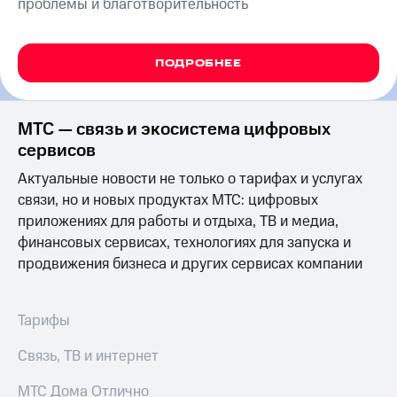
проблемы и благотворительность
на связь
Роуминг
Тарифы
RED,
ПОДРОБНЕЕ
Семейная
РИИЛ
группа
и МТС
Супер
МТС — связь и экосистема цифровых
Заказать
дешевле
SIM-
сервисов
при
карту
оплате
Актуальные новости не только о тарифах и услугах
с карты
Оформить
связи, но и новых продуктах МТС: цифровых
МТС
eSIM
Деньги
приложениях для работы и отдыха, ТВ и медиа,
финансовых сервисах, технологиях для запуска и
SIM-
Выберите
продвижения бизнеса и других сервисах компании
карта
и подключите
для
ТВ
иностранцев
с выгодным
тарифом
Тарифы
Оформить
чистый
Тарифы
Связь, ТВ и интернет
номер
Интернет,
МТС Дома Отлично