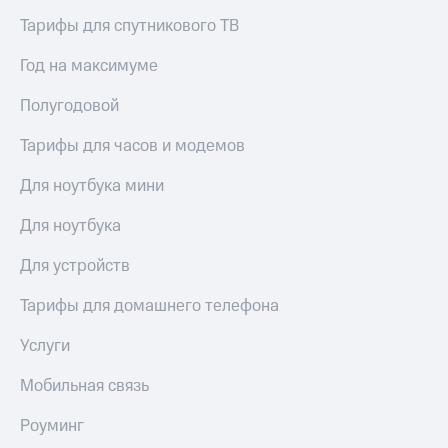
Услуги
149 ₽/
Тарифы для спутникового ТВ
мес
Акции
Год на максимуме
МТС
Домашний
Premium
Полугодовой
интернет
Подписка
Тарифы для часов и модемов
Домашнее
на гигабайты
ТВ
интернета,
Для ноутбука мини
фильмы,
Спутниковое
музыка
ТВ
Для ноутбука
и многое
другое
Домашний
Для устройств
Семейная
телефон
группа
Тарифы для домашнего телефона
Перейти
Скидка
в МТС
на тарифы,
Услуги
со своим
общие
номером
подписки
Мобильная связь
и услуги,
Поддержка
доступ
Роуминг
к геолокации