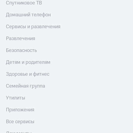
Live
Спутниковое ТВ
и не
только
Гудок
Домашний телефон
Безопасность
Мой
Сервисы и развлечения
МТС
Финансы
Развлечения
Все
Детям
приложения
и родителям
Безопасность
Инвестиции
Здоровье
Детям и родителям
и фитнес
Получайте
Здоровье и фитнес
доход
Приложения
онлайн
от МТС
Семейная группа
Страхование
Акции
Покупка
Утилиты
полисов
Приложения
онлайн
Приложения
КИОН
Скидка 30%
на связь
Все сервисы
КИОН
Музыка
С картой