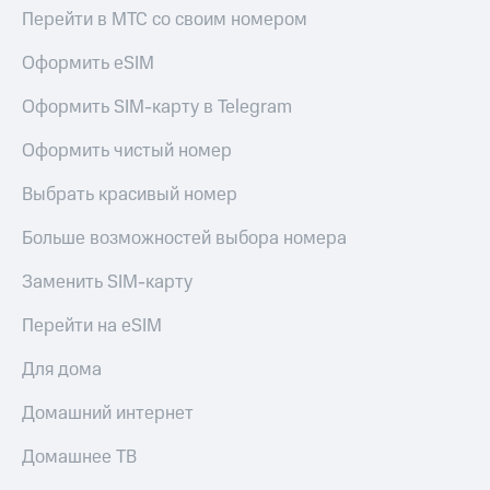
висы и подписки
Сертификаты
Перейти в МТС со своим номером
МТС
безопасности
Premium
Оформить eSIM
Всё
Подписка
под
Оформить SIM-карту в Telegram
на гигабайты
рукой
интернета,
в Мой МТС
фильмы,
Оформить чистый номер
музыка
Посмотрите,
и многое
Выбрать красивый номер
что
другое
полезного
Семейная
Больше возможностей выбора номера
есть
группа
в нашем
Заменить SIM-карту
приложении
Скидка
на тарифы,
Перейти на eSIM
КИОН
общие
подписки
Для дома
КИОН
и услуги,
Музыка
доступ
Домашний интернет
к геолокации
КИОН
Кино,
Строки
Домашнее ТВ
музыка,
книги