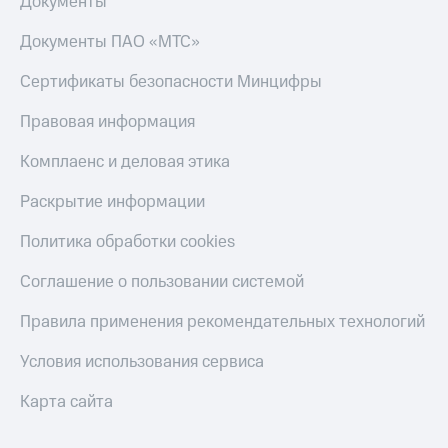
Документы
МТС
КИОН
Деньги
Строки
Документы ПАО «МТС»
МТС
Накопления
Live
Сертификаты безопасности Минцифры
Откладывайте
Гудок
Правовая информация
деньги
и получайте
Мой
Комплаенс и деловая этика
доход 15%
МТС
Акции
Раскрытие информации
Условия
Все
пополнения
приложения
Политика обработки cookies
Финансы
Скидка
Инвестиции
Соглашение о пользовании системой
30%
на связь
Получайте
Правила применения рекомендательных технологий
доход
онлайн
Тарифы
Условия использования сервиса
Страхование
RED,
РИИЛ
Покупка
и МТС Супер
Карта сайта
полисов
дешевле
онлайн
при оплате