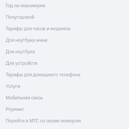
Выбрать
ТВ и телефон
Год на максимуме
красивый
для дома
номер
Полугодовой
Услуги
Заменить
SIM-
Тарифы для часов и модемов
Личный
карту
кабинет
интернета
Для ноутбука мини
Перейти
и
на
ТВ
Для ноутбука
eSIM
Личный
кабинет
Для устройств
Для дома
спутникового
Выберите
ТВ
Тарифы для домашнего телефона
и подключите
Скачать
ТВ
приложение
Услуги
с выгодным
Мой
тарифом
МТС
Мобильная связь
Акции
Тарифы
Роуминг
Интернет,
ТВ и телефон
Видеонаблюдение
Перейти в МТС со своим номером
для дома
для дома