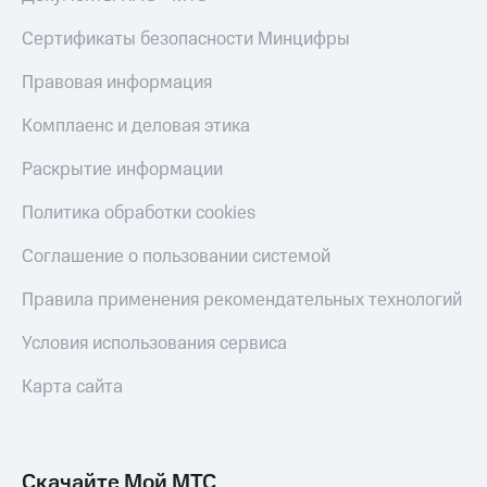
Live
и не
только
Сертификаты безопасности Минцифры
Гудок
Безопасность
Правовая информация
Мой
МТС
Финансы
Комплаенс и деловая этика
Все
Детям
Раскрытие информации
приложения
и родителям
Политика обработки cookies
Инвестиции
Здоровье
и фитнес
Получайте
Соглашение о пользовании системой
доход
Приложения
онлайн
Правила применения рекомендательных технологий
от МТС
Страхование
Акции
Условия использования сервиса
Покупка
полисов
Приложения
Карта сайта
онлайн
КИОН
Скидка 30%
на связь
КИОН
Музыка
Скачайте Мой МТС
С картой