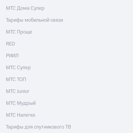
на связь
МТС Дома Супер
Роуминг
Тарифы
Тарифы мобильной связи
RED,
Семейная
РИИЛ
МТС Проще
группа
и МТС
Супер
RED
Заказать
дешевле
SIM-
при
карту
РИИЛ
оплате
с карты
Оформить
МТС
МТС Супер
eSIM
Деньги
МТС ТОП
SIM-
Выберите
карта
и подключите
МТС Junior
для
ТВ
иностранцев
с выгодным
МТС Мудрый
тарифом
Оформить
МТС Налегке
чистый
Тарифы
номер
Тарифы для спутникового ТВ
Интернет,