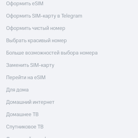
Оформить eSIM
Услуги
149 ₽/
мес
Акции
Оформить SIM-карту в Telegram
МТС
Домашний
Оформить чистый номер
Premium
интернет
Выбрать красивый номер
Подписка
Домашнее
на гигабайты
ТВ
интернета,
Больше возможностей выбора номера
фильмы,
Спутниковое
музыка
Заменить SIM-карту
ТВ
и многое
другое
Перейти на eSIM
Домашний
Семейная
телефон
группа
Для дома
Перейти
Скидка
Домашний интернет
в МТС
на тарифы,
со своим
общие
Домашнее ТВ
номером
подписки
и услуги,
Спутниковое ТВ
Поддержка
доступ
к геолокации