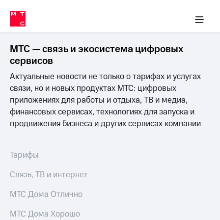
Перенести
ка 30% на связь
обильная связь
Сервисы и подписки
Интернет-магазин
Для дома
Скидка 30% на связь
Личные кабинеты
Финансы
Приложения
номер
ичные кабинеты
в МТС
Мобильная
связь
МТС — связь и экосистема цифровых
Тарифы
Интернет
сервисов
и
Актуальные новости не только о тарифах и услугах
ТВ
Услуги
связи, но и новых продуктах МТС: цифровых
Спутниковое
приложениях для работы и отдыха, ТВ и медиа,
ТВ
финансовых сервисах, технологиях для запуска и
Роуминг
продвижения бизнеса и других сервисах компании
МТС
Деньги
Личный
кабинет
Мобильная связь
Тарифы
Скачать
Перенести
приложение
номер
Связь, ТВ и интернет
Мой
в МТС
МТС
МТС Дома Отлично
Акции
Тарифы
МТС Дома Хорошо
Скидка 30%
Услуги