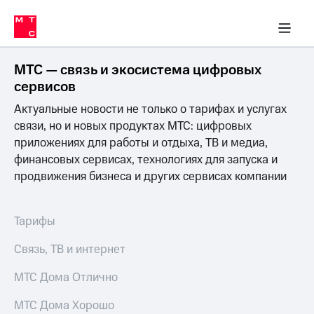
Перенести
ка 30% на связь
обильная связь
Сервисы и подписки
Интернет-магазин
Для дома
Скидка 30% на связь
Личные кабинеты
Финансы
Приложения
номер
ичные кабинеты
в МТС
Мобильная
связь
МТС — связь и экосистема цифровых
Тарифы
Интернет
сервисов
и
Актуальные новости не только о тарифах и услугах
ТВ
Услуги
связи, но и новых продуктах МТС: цифровых
Спутниковое
приложениях для работы и отдыха, ТВ и медиа,
ТВ
финансовых сервисах, технологиях для запуска и
Роуминг
продвижения бизнеса и других сервисах компании
МТС
Деньги
Личный
кабинет
Мобильная связь
Тарифы
Скачать
Перенести
приложение
номер
Связь, ТВ и интернет
Мой
в МТС
МТС
МТС Дома Отлично
Акции
Тарифы
МТС Дома Хорошо
Скидка 30%
Услуги