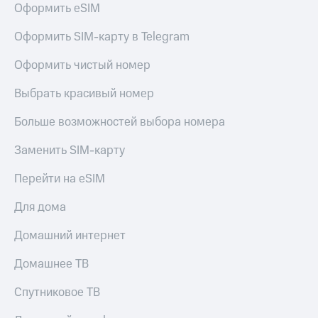
Оформить eSIM
Услуги
149 ₽/
мес
Акции
Оформить SIM-карту в Telegram
МТС
Домашний
Оформить чистый номер
Premium
интернет
Выбрать красивый номер
Подписка
Домашнее
на гигабайты
ТВ
интернета,
Больше возможностей выбора номера
фильмы,
Спутниковое
музыка
Заменить SIM-карту
ТВ
и многое
другое
Перейти на eSIM
Домашний
Семейная
телефон
группа
Для дома
Перейти
Скидка
Домашний интернет
в МТС
на тарифы,
со своим
общие
Домашнее ТВ
номером
подписки
и услуги,
Спутниковое ТВ
Поддержка
доступ
к геолокации