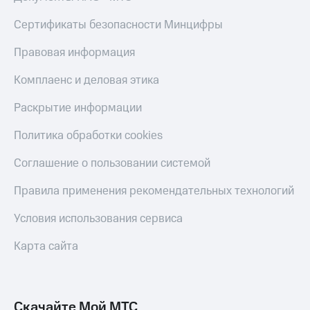
Live
и не
только
Сертификаты безопасности Минцифры
Гудок
Безопасность
Правовая информация
Мой
МТС
Финансы
Комплаенс и деловая этика
Все
Детям
Раскрытие информации
приложения
и родителям
Политика обработки cookies
Инвестиции
Здоровье
и фитнес
Получайте
Соглашение о пользовании системой
доход
Приложения
онлайн
Правила применения рекомендательных технологий
от МТС
Страхование
Акции
Условия использования сервиса
Покупка
полисов
Приложения
Карта сайта
онлайн
КИОН
Скидка 30%
на связь
КИОН
Музыка
Скачайте Мой МТС
С картой