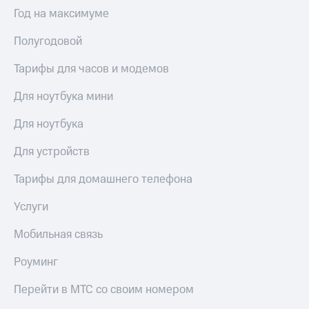
Выбрать
ТВ и телефон
Год на максимуме
красивый
для дома
номер
Полугодовой
Услуги
Заменить
SIM-
Тарифы для часов и модемов
Личный
карту
кабинет
интернета
Для ноутбука мини
Перейти
и
на
ТВ
Для ноутбука
eSIM
Личный
кабинет
Для устройств
Для дома
спутникового
Выберите
ТВ
Тарифы для домашнего телефона
и подключите
Скачать
ТВ
приложение
Услуги
с выгодным
Мой
тарифом
МТС
Мобильная связь
Акции
Тарифы
Роуминг
Интернет,
ТВ и телефон
Видеонаблюдение
Перейти в МТС со своим номером
для дома
для дома