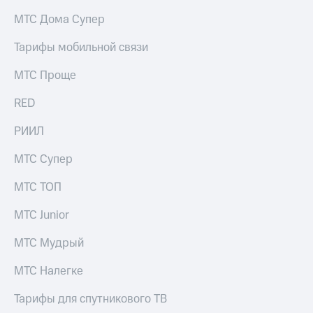
на связь
МТС Дома Супер
Роуминг
Тарифы
Тарифы мобильной связи
RED,
Семейная
РИИЛ
МТС Проще
группа
и МТС
Супер
RED
Заказать
дешевле
SIM-
при
карту
РИИЛ
оплате
с карты
Оформить
МТС
МТС Супер
eSIM
Деньги
МТС ТОП
SIM-
Выберите
карта
и подключите
МТС Junior
для
ТВ
иностранцев
с выгодным
МТС Мудрый
тарифом
Оформить
МТС Налегке
чистый
Тарифы
номер
Тарифы для спутникового ТВ
Интернет,