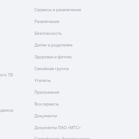
Приложения
Сервисы и развлечения
Финансы
Развлечения
Безопасность
Детям и родителям
Здоровье и фитнес
Семейная группа
ого ТВ
угого оператора
Оплата
Утилиты
Приложения
Интернет-магазин
скидки
Все товары
Все сервисы
одемов
Документы
Документы ПАО «МТС»