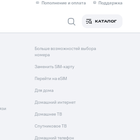
Пополнение и оплата
Поддержка
Скидка 30% на связь
Личные кабинеты
КАТАЛОГ
Мобильная связь
IM-карта для иностранцев
Больше возможностей выбора
M
номера
Для дома
Заменить SIM-карту
Перейти на eSIM
ерейти в МТС со своим
Для дома
ой МТС
Сервисы и подписки
Домашний интернет
язи
Домашнее ТВ
Спутниковое ТВ
фитнес
Приложения от МТС
Домашний телефон