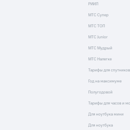
ильмы, музыка и многое другое
РИИЛ
ive
Гудок
Мой МТС
Все приложения
МТС Супер
услуги, доступ к геолокации
МТС ТОП
МТС Junior
МТС Мудрый
 в нашем приложении
МТС Налегке
ive
Гудок
Мой МТС
Все приложения
Инвестиции
ход 15%
Тарифы для спутников
ер МТС
Настройки автоплатежа
Пополнить номер др
Год на максимуме
 на карту
МТС Pay
Оплата по QR-коду за границей
Полугодовой
ые часы и трекеры
Умный дом
Планшеты
Акции и 
Тарифы для часов и м
ход 15%
Для ноутбука мини
Для ноутбука