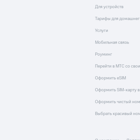
Для устройств
ле при оплате с карты МТС Деньги
Тарифы для домашнег
Услуги
Мобильная связь
Роуминг
Перейти в МТС со св
Оформить eSIM
Оформить SIM-карту в
Оформить чистый но
Выбрать красивый но