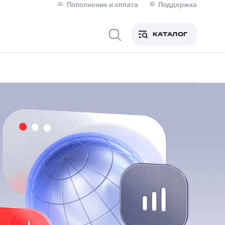
Пополнение и оплата
Поддержка
Скидка 30% на связь
Личные кабинеты
КАТАЛОГ
Мобильная связь
IM-карта для иностранцев
M
Для дома
ерейти в МТС со своим
ой МТС
Сервисы и подписки
фитнес
Приложения от МТС