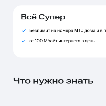
Тарифы RED, РИИЛ и МТС Супер дешев
Всё Супер
Обзоры товаров
Скидки до 40%
Безлимит на номера МТС дома и в 
на смартфоны
от 100 Мбайт интернета в день
при покупке со связью МТС
Что нужно знать