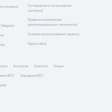
Соглашение о пользовании
оим номером
системой
Правила применения
рекомендательных технологий
 Telegram
Условия использования сервиса
мер
Карта сайта
мер
ржка
Контакты
Новости
Акции
стемы МТС
Карьера в МТС
орам