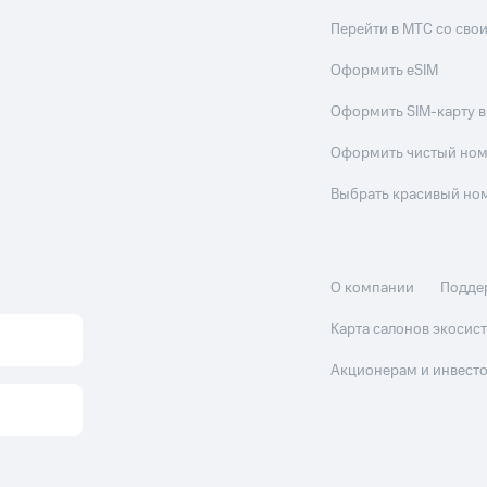
Перейти в МТС со св
Оформить eSIM
Оформить SIM-карту в
Оформить чистый но
Выбрать красивый но
О компании
Подде
Карта салонов экоси
Акционерам и инвест