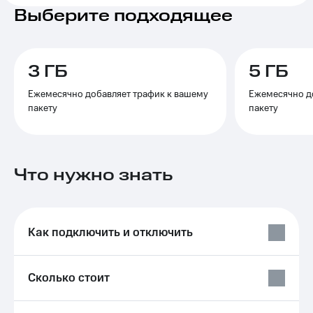
на связь
Выберите подходящее
Роуминг
Тарифы
RED,
Семейная
РИИЛ
3 ГБ
5 ГБ
группа
и МТС
Супер
Ежемесячно добавляет трафик к вашему
Ежемесячно д
Заказать
дешевле
пакету
пакету
SIM-
при
карту
оплате
с карты
Оформить
МТС
eSIM
Что нужно знать
Деньги
SIM-
Выберите
карта
и подключите
для
ТВ
Как подключить и отключить
иностранцев
с выгодным
тарифом
Оформить
чистый
Сколько стоит
Тарифы
номер
Интернет,