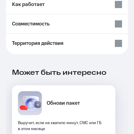
Выбрать
ТВ и телефон
Как работает
красивый
для дома
номер
Услуги
Совместимость
Заменить
SIM-
Личный
карту
кабинет
интернета
Территория действия
Перейти
и
на
ТВ
eSIM
Личный
кабинет
Для дома
спутникового
Может быть интересно
Выберите
ТВ
и подключите
Скачать
ТВ
приложение
с выгодным
Мой
тарифом
МТС
Обнови пакет
Акции
Тарифы
Интернет,
ТВ и телефон
Видеонаблюдение
Выручит, если не хватило минут, СМС или ГБ
для дома
для дома
в этом месяце