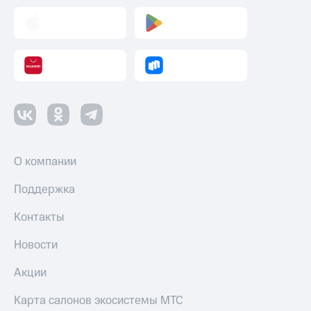
Смартфоны
Наушники
и
колонки
Умные
часы
и
трекеры
Умный
О компании
дом
Поддержка
Планшеты
Контакты
Акции
и
скидки
Новости
Все
Акции
товары
Карта салонов экосистемы МТС