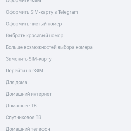
Оформить eSIM
МТС
КИОН
Деньги
Строки
Оформить SIM-карту в Telegram
МТС
Накопления
Live
Оформить чистый номер
Откладывайте
Гудок
Выбрать красивый номер
деньги
и получайте
Мой
Больше возможностей выбора номера
доход 15%
МТС
Акции
Заменить SIM-карту
Условия
Все
пополнения
приложения
Перейти на eSIM
Финансы
Скидка
Инвестиции
Для дома
30%
на связь
Получайте
Домашний интернет
доход
онлайн
Тарифы
Домашнее ТВ
Страхование
RED,
РИИЛ
Покупка
и МТС Супер
Спутниковое ТВ
полисов
дешевле
онлайн
при оплате
Домашний телефон