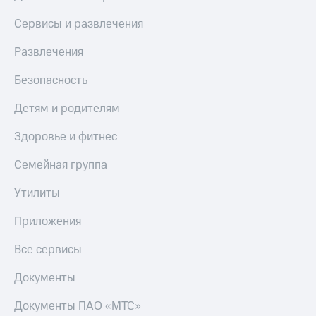
Скидка 30%
с карты
на связь
МТС Деньги
Сервисы и развлечения
С картой
Обзоры
Развлечения
МТС
товаров
Деньги
Безопасность
МТС
Скидки
Накопления
до 40%
Детям и родителям
на смартфоны
Откладывайте
Здоровье и фитнес
деньги
при
и получайте
покупке
Семейная группа
доход 15%
со связью
Платежи
МТС
Утилиты
и
переводы
Приложения
Пополнить
номер
Все сервисы
МТС
Документы
Настройки
автоплатежа
Документы ПАО «МТС»