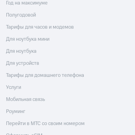
Live
Год на максимуме
и не
только
Гудок
Полугодовой
Безопасность
Мой
Тарифы для часов и модемов
МТС
Финансы
Для ноутбука мини
Все
Детям
приложения
и родителям
Для ноутбука
Инвестиции
Здоровье
Для устройств
и фитнес
Получайте
Тарифы для домашнего телефона
доход
Приложения
онлайн
от МТС
Услуги
Страхование
Акции
Покупка
Мобильная связь
полисов
Приложения
онлайн
Роуминг
КИОН
Скидка 30%
на связь
Перейти в МТС со своим номером
КИОН
Музыка
С картой