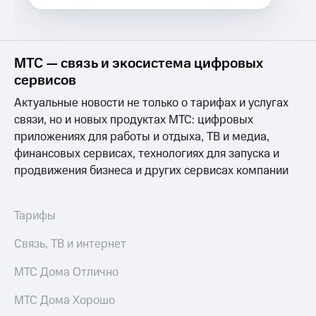
Услуги
149 ₽/
мес
Акции
МТС
МТС — связь и экосистема цифровых
Домашний
Premium
интернет
сервисов
Подписка
Актуальные новости не только о тарифах и услугах
Домашнее
на гигабайты
ТВ
связи, но и новых продуктах МТС: цифровых
интернета,
фильмы,
приложениях для работы и отдыха, ТВ и медиа,
Спутниковое
музыка
финансовых сервисах, технологиях для запуска и
ТВ
и многое
продвижения бизнеса и других сервисах компании
другое
Домашний
Семейная
телефон
группа
Тарифы
Перейти
Скидка
в МТС
на тарифы,
Связь, ТВ и интернет
со своим
общие
номером
подписки
МТС Дома Отлично
и услуги,
Поддержка
доступ
МТС Дома Хорошо
к геолокации