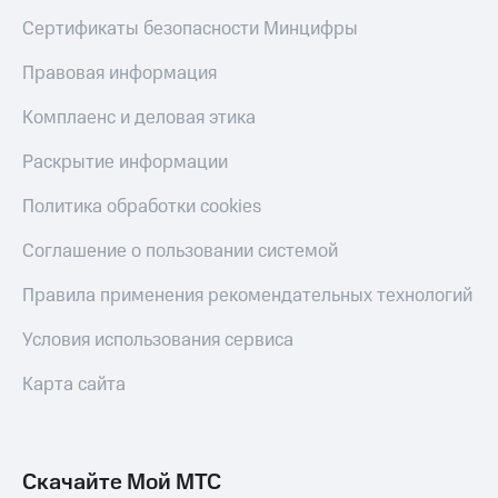
Пополнить
Сертификаты безопасности Минцифры
номер
другого
Правовая информация
оператора
Комплаенс и деловая этика
Оплата
интернета
Раскрытие информации
и
ТВ
Политика обработки cookies
Переводы
Соглашение о пользовании системой
с
телефона
на карту
Правила применения рекомендательных технологий
МТС Pay
Условия использования сервиса
Оплата
Карта сайта
по QR-
коду
за границей
Скачайте Мой МТС
тернет-магазин