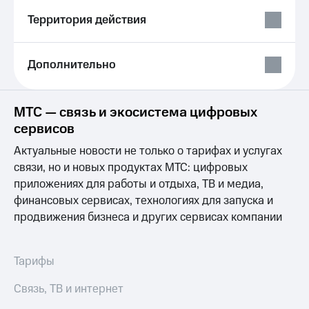
Выбрать
ТВ и телефон
красивый
для дома
Территория действия
номер
Услуги
Заменить
Дополнительно
SIM-
Личный
карту
кабинет
интернета
Перейти
и
МТС — связь и экосистема цифровых
на
ТВ
сервисов
eSIM
Личный
кабинет
Актуальные новости не только о тарифах и услугах
Для дома
спутникового
связи, но и новых продуктах МТС: цифровых
Выберите
ТВ
приложениях для работы и отдыха, ТВ и медиа,
и подключите
Скачать
ТВ
финансовых сервисах, технологиях для запуска и
приложение
с выгодным
Мой
продвижения бизнеса и других сервисах компании
тарифом
МТС
Акции
Тарифы
Тарифы
Интернет,
ТВ и телефон
Видеонаблюдение
Связь, ТВ и интернет
для дома
для дома