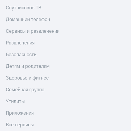
МТС
КИОН
Спутниковое ТВ
Деньги
Строки
МТС
Домашний телефон
Накопления
Live
Сервисы и развлечения
Откладывайте
Гудок
деньги
Развлечения
и получайте
Мой
доход 15%
МТС
Акции
Безопасность
Условия
Все
пополнения
Детям и родителям
приложения
Финансы
Скидка
Здоровье и фитнес
Инвестиции
30%
на связь
Получайте
Семейная группа
доход
онлайн
Тарифы
Утилиты
Страхование
RED,
РИИЛ
Приложения
Покупка
и МТС Супер
полисов
дешевле
Все сервисы
онлайн
при оплате