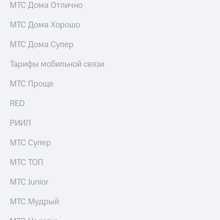
МТС Дома Отлично
Услуги
149 ₽/
мес
МТС Дома Хорошо
Акции
МТС
Домашний
МТС Дома Супер
Premium
интернет
Тарифы мобильной связи
Подписка
Домашнее
на гигабайты
ТВ
МТС Проще
интернета,
фильмы,
Спутниковое
музыка
RED
ТВ
и многое
другое
РИИЛ
Домашний
Семейная
телефон
группа
МТС Супер
Перейти
Скидка
МТС ТОП
в МТС
на тарифы,
со своим
общие
МТС Junior
номером
подписки
и услуги,
МТС Мудрый
Поддержка
доступ
к геолокации