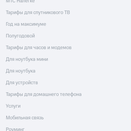
МТС Налегке
висы и подписки
Сертификаты
МТС
безопасности
Premium
Тарифы для спутникового ТВ
Всё
Подписка
Год на максимуме
под
на гигабайты
рукой
интернета,
Полугодовой
в Мой МТС
фильмы,
музыка
Тарифы для часов и модемов
Посмотрите,
и многое
что
другое
Для ноутбука мини
полезного
Семейная
есть
группа
Для ноутбука
в нашем
приложении
Скидка
Для устройств
на тарифы,
КИОН
общие
Тарифы для домашнего телефона
подписки
КИОН
и услуги,
Музыка
Услуги
доступ
к геолокации
КИОН
Кино,
Мобильная связь
Строки
музыка,
книги
Роуминг