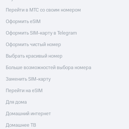
Live
и не
только
Перейти в МТС со своим номером
Гудок
Безопасность
Оформить eSIM
Мой
МТС
Финансы
Оформить SIM-карту в Telegram
Все
Детям
Оформить чистый номер
приложения
и родителям
Выбрать красивый номер
Инвестиции
Здоровье
и фитнес
Получайте
Больше возможностей выбора номера
доход
Приложения
онлайн
Заменить SIM-карту
от МТС
Страхование
Перейти на eSIM
Акции
Покупка
полисов
Для дома
Приложения
онлайн
КИОН
Скидка 30%
Домашний интернет
на связь
КИОН
Музыка
Домашнее ТВ
С картой