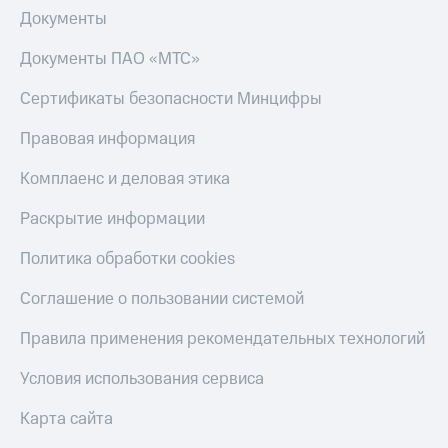
Скидка 30%
с карты
Документы
на связь
МТС Деньги
Документы ПАО «МТС»
С картой
Обзоры
МТС
товаров
Сертификаты безопасности Минцифры
Деньги
МТС
Скидки
Правовая информация
Накопления
до 40%
на смартфоны
Комплаенс и деловая этика
Откладывайте
деньги
при
Раскрытие информации
и получайте
покупке
доход 15%
со связью
Платежи
Политика обработки cookies
МТС
и
переводы
Соглашение о пользовании системой
Пополнить
Правила применения рекомендательных технологий
номер
МТС
Условия использования сервиса
Настройки
Карта сайта
автоплатежа