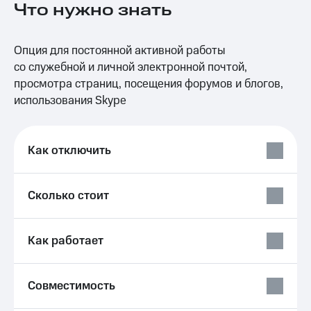
Что нужно знать
на связь
Роуминг
Тарифы
Опция для постоянной активной работы
RED,
Семейная
РИИЛ
со служебной и личной электронной почтой,
группа
и МТС
просмотра страниц, посещения форумов и блогов,
Супер
использования Skype
Заказать
дешевле
SIM-
при
карту
оплате
с карты
Как отключить
Оформить
МТС
eSIM
Деньги
Сколько стоит
SIM-
Выберите
карта
и подключите
для
ТВ
иностранцев
с выгодным
Как работает
тарифом
Оформить
чистый
Тарифы
Совместимость
номер
Интернет,