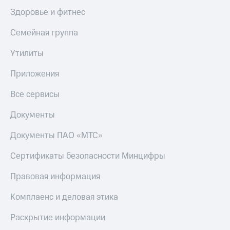
КИОН
Кино,
Здоровье и фитнес
Строки
музыка,
книги
Семейная группа
Live
и не
только
Утилиты
Гудок
Безопасность
Приложения
Мой
МТС
Финансы
Все сервисы
Все
Детям
приложения
Документы
и родителям
Инвестиции
Документы ПАО «МТС»
Здоровье
и фитнес
Получайте
Сертификаты безопасности Минцифры
доход
Приложения
онлайн
от МТС
Правовая информация
Страхование
Акции
Комплаенс и деловая этика
Покупка
Приложения
Раскрытие информации
полисов
КИОН
онлайн