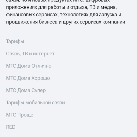
связи, но и новых продуктах МТС: цифровых
на связь
приложениях для работы и отдыха, ТВ и медиа,
финансовых сервисах, технологиях для запуска и
Роуминг
Тарифы
продвижения бизнеса и других сервисах компании
RED,
Семейная
РИИЛ
группа
и МТС
Супер
Тарифы
Заказать
дешевле
SIM-
при
Связь, ТВ и интернет
карту
оплате
с карты
МТС Дома Отлично
Оформить
МТС
eSIM
Деньги
МТС Дома Хорошо
SIM-
Выберите
МТС Дома Супер
карта
и подключите
для
ТВ
Тарифы мобильной связи
иностранцев
с выгодным
тарифом
МТС Проще
Оформить
чистый
Тарифы
номер
RED