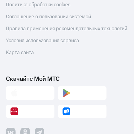
Политика обработки cookies
КИОН
Скидка 30%
Музыка
на связь
Соглашение о пользовании системой
КИОН
С картой
Правила применения рекомендательных технологий
Строки
МТС
Деньги
Условия использования сервиса
Live
МТС
Карта сайта
Гудок
Накопления
Мой
Откладывайте
МТС
деньги
и получайте
Скачайте Мой МТС
Все
доход 15%
приложения
Акции
Финансы
Инвестиции
Условия
пополнения
Получайте
доход
Скидка
онлайн
30%
на связь
Страхование