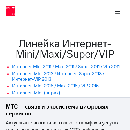
Перенести
ка 30% на связь
обильная связь
Сервисы и подписки
Интернет-магазин
Для дома
Скидка 30% на связь
Личные кабинеты
Финансы
Приложения
номер
ичные кабинеты
в МТС
Мобильная
связь
Тарифы
Интернет
Линейка Интернет-
и
ТВ
Mini/Maxi/Super/VIP
Услуги
Спутниковое
ТВ
Интернет Mini 2011 / Maxi 2011 / Super 2011 / Vip 2011
Роуминг
МТС
Интернет-Mini 2013 / Интернет-Super 2013 /
Деньги
Интернет-VIP 2013
Личный
Интернет-Mini 2015 / Maxi 2015 / VIP 2015
кабинет
Мобильная связь
Интернет-Mini`(штрих)
Скачать
Перенести
приложение
номер
Мой
МТС — связь и экосистема цифровых
в МТС
МТС
сервисов
Акции
Тарифы
Актуальные новости не только о тарифах и услугах
Скидка 30%
Услуги