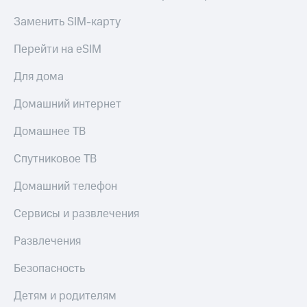
доступ
Заменить SIM-карту
висы и подписки
к геолокации
МТС
Перейти на eSIM
Сертификаты
Premium
безопасности
Подписка
Для дома
Всё
на гигабайты
интернета,
под
Домашний интернет
фильмы,
рукой
музыка
Домашнее ТВ
в Мой МТС
и многое
другое
Спутниковое ТВ
Посмотрите,
что
Семейная
полезного
Домашний телефон
группа
есть
в нашем
Сервисы и развлечения
Скидка
приложении
на тарифы,
Развлечения
общие
КИОН
подписки
Безопасность
и услуги,
КИОН
доступ
Музыка
к геолокации
Детям и родителям