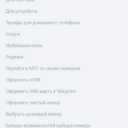
Для ноутбука
для дома
Для устройств
Услуги
149 ₽/
мес
Тарифы для домашнего телефона
Акции
МТС
Услуги
Домашний
Premium
интернет
Мобильная связь
Подписка
Домашнее
на гигабайты
ТВ
Роуминг
интернета,
фильмы,
Спутниковое
Перейти в МТС со своим номером
музыка
ТВ
и многое
другое
Оформить eSIM
Домашний
телефон
Семейная
Оформить SIM-карту в Telegram
группа
Перейти
Оформить чистый номер
в МТС
Скидка
со своим
на тарифы,
Выбрать красивый номер
номером
общие
подписки
Больше возможностей выбора номера
Поддержка
и услуги,