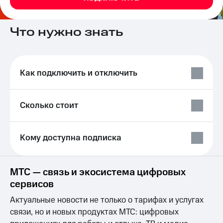
на связь
Роуминг
Тарифы
Что нужно знать
RED,
Семейная
РИИЛ
группа
и МТС
Супер
Как подключить и отключить
Заказать
дешевле
SIM-
при
карту
оплате
с карты
Сколько стоит
Оформить
МТС
eSIM
Деньги
Кому доступна подписка
SIM-
Выберите
карта
и подключите
для
ТВ
иностранцев
с выгодным
МТС — связь и экосистема цифровых
тарифом
сервисов
Оформить
чистый
Тарифы
Актуальные новости не только о тарифах и услугах
номер
связи, но и новых продуктах МТС: цифровых
Интернет,