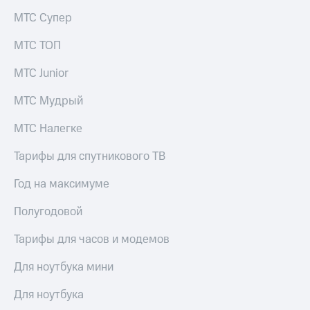
Услуги
149 ₽/
МТС Супер
мес
Акции
МТС ТОП
МТС
Домашний
Premium
МТС Junior
интернет
Подписка
МТС Мудрый
Домашнее
на гигабайты
ТВ
интернета,
МТС Налегке
фильмы,
Спутниковое
музыка
ТВ
Тарифы для спутникового ТВ
и многое
другое
Домашний
Год на максимуме
Семейная
телефон
группа
Полугодовой
Перейти
Скидка
в МТС
на тарифы,
Тарифы для часов и модемов
со своим
общие
номером
подписки
Для ноутбука мини
и услуги,
Поддержка
доступ
Для ноутбука
к геолокации