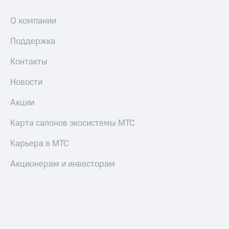
Пополнить
номер
О компании
другого
оператора
Поддержка
Оплата
Контакты
интернета
и
Новости
ТВ
Акции
Переводы
с
Карта салонов экосистемы МТС
телефона
на карту
Карьера в МТС
МТС Pay
Акционерам и инвесторам
Оплата
по QR-
коду
за границей
тернет-магазин