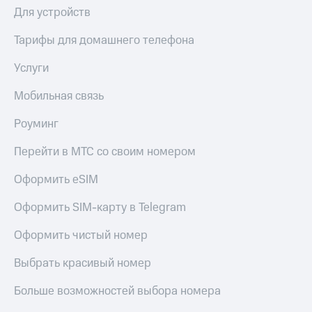
висы и подписки
Сертификаты
Для устройств
МТС
безопасности
Premium
Тарифы для домашнего телефона
Всё
Подписка
под
Услуги
на гигабайты
рукой
интернета,
в Мой МТС
фильмы,
Мобильная связь
музыка
Посмотрите,
и многое
Роуминг
что
другое
полезного
Семейная
Перейти в МТС со своим номером
есть
группа
в нашем
Оформить eSIM
приложении
Скидка
на тарифы,
Оформить SIM-карту в Telegram
КИОН
общие
подписки
Оформить чистый номер
КИОН
и услуги,
Музыка
доступ
Выбрать красивый номер
к геолокации
КИОН
Кино,
Строки
Больше возможностей выбора номера
музыка,
книги