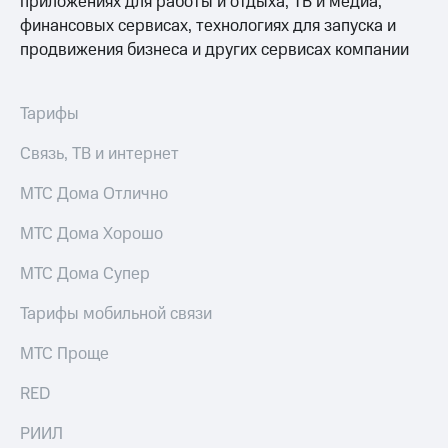
приложениях для работы и отдыха, ТВ и медиа,
Выбрать
ТВ и телефон
красивый
для дома
финансовых сервисах, технологиях для запуска и
номер
продвижения бизнеса и других сервисах компании
Услуги
Заменить
SIM-
Личный
Тарифы
карту
кабинет
интернета
Связь, ТВ и интернет
Перейти
и
на
ТВ
МТС Дома Отлично
eSIM
Личный
кабинет
МТС Дома Хорошо
Для дома
спутникового
Выберите
ТВ
и подключите
Скачать
МТС Дома Супер
ТВ
приложение
с выгодным
Мой
Тарифы мобильной связи
тарифом
МТС
Акции
МТС Проще
Тарифы
Интернет,
RED
ТВ и телефон
Видеонаблюдение
для дома
для дома
РИИЛ