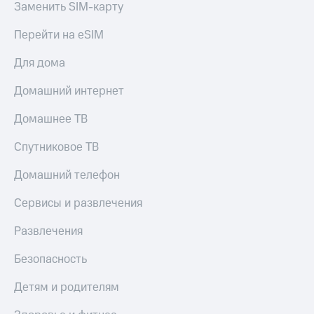
Live
Заменить SIM-карту
и не
только
Гудок
Перейти на eSIM
Безопасность
Мой
Для дома
МТС
Финансы
Домашний интернет
Все
Детям
приложения
и родителям
Домашнее ТВ
Инвестиции
Здоровье
Спутниковое ТВ
и фитнес
Получайте
Домашний телефон
доход
Приложения
онлайн
от МТС
Сервисы и развлечения
Страхование
Акции
Покупка
Развлечения
полисов
Приложения
онлайн
Безопасность
КИОН
Скидка 30%
на связь
Детям и родителям
КИОН
Музыка
С картой