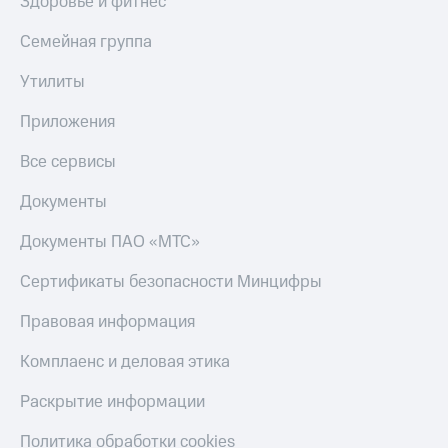
Здоровье и фитнес
МТС
КИОН
Деньги
Строки
Семейная группа
МТС
Накопления
Live
Утилиты
Откладывайте
Гудок
Приложения
деньги
и получайте
Мой
Все сервисы
доход 15%
МТС
Акции
Документы
Условия
Все
пополнения
приложения
Документы ПАО «МТС»
Финансы
Скидка
Инвестиции
Сертификаты безопасности Минцифры
30%
на связь
Получайте
Правовая информация
доход
онлайн
Тарифы
Комплаенс и деловая этика
Страхование
RED,
РИИЛ
Покупка
и МТС Супер
Раскрытие информации
полисов
дешевле
онлайн
при оплате
Политика обработки cookies