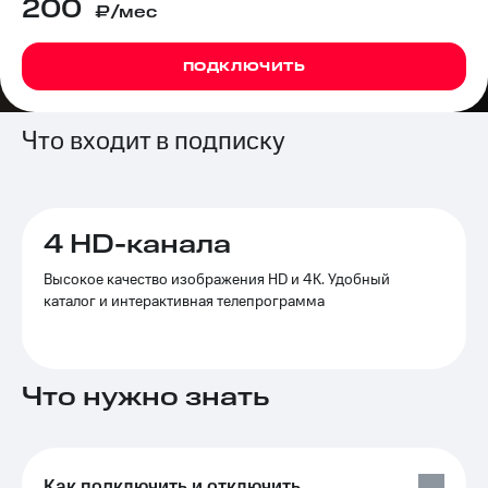
200
₽/мес
на связь
Роуминг
Тарифы
ПОДКЛЮЧИТЬ
RED,
Семейная
РИИЛ
группа
и МТС
Что входит в подписку
Супер
Заказать
дешевле
SIM-
при
карту
оплате
с карты
4 HD-канала
Оформить
МТС
eSIM
Деньги
Высокое качество изображения HD и 4K. Удобный
каталог и интерактивная телепрограмма
SIM-
Выберите
карта
и подключите
для
ТВ
иностранцев
с выгодным
Что нужно знать
тарифом
Оформить
чистый
Тарифы
номер
Интернет,
Как подключить и отключить