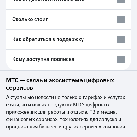
Выбрать
ТВ и телефон
красивый
для дома
номер
Сколько стоит
Услуги
Заменить
SIM-
Личный
карту
кабинет
Как обратиться в поддержку
интернета
Перейти
и
на
ТВ
Кому доступна подписка
eSIM
Личный
кабинет
Для дома
спутникового
Выберите
ТВ
МТС — связь и экосистема цифровых
и подключите
Скачать
сервисов
ТВ
приложение
с выгодным
Мой
Актуальные новости не только о тарифах и услугах
тарифом
МТС
связи, но и новых продуктах МТС: цифровых
Акции
Тарифы
приложениях для работы и отдыха, ТВ и медиа,
Интернет,
финансовых сервисах, технологиях для запуска и
ТВ и телефон
Видеонаблюдение
продвижения бизнеса и других сервисах компании
для дома
для дома