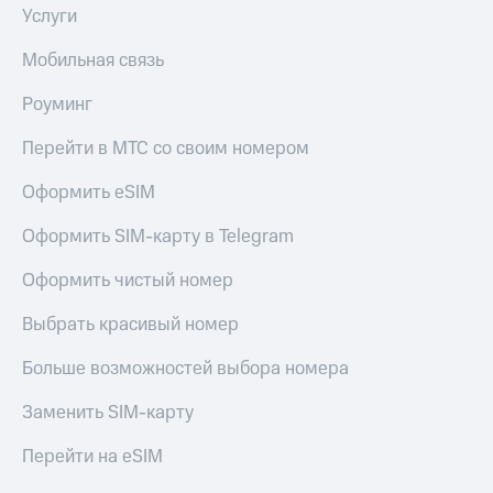
Live
и не
Услуги
только
Гудок
Мобильная связь
Безопасность
Мой
Роуминг
МТС
Финансы
Перейти в МТС со своим номером
Все
Детям
приложения
и родителям
Оформить eSIM
Инвестиции
Здоровье
Оформить SIM-карту в Telegram
и фитнес
Получайте
доход
Оформить чистый номер
Приложения
онлайн
от МТС
Страхование
Выбрать красивый номер
Акции
Покупка
Больше возможностей выбора номера
полисов
Приложения
онлайн
КИОН
Заменить SIM-карту
Скидка 30%
на связь
КИОН
Перейти на eSIM
Музыка
С картой