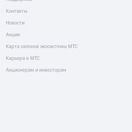
Смартфоны
Контакты
Наушники
и
Новости
колонки
Акции
Умные
часы
Карта салонов экосистемы МТС
и
трекеры
Карьера в МТС
Умный
дом
Акционерам и инвесторам
Планшеты
Акции
и
скидки
Все
товары