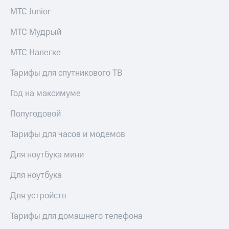
висы и подписки
Сертификаты
МТС
МТС Junior
безопасности
Premium
МТС Мудрый
Всё
Подписка
под
на гигабайты
МТС Налегке
рукой
интернета,
в Мой МТС
фильмы,
Тарифы для спутникового ТВ
музыка
Посмотрите,
и многое
Год на максимуме
что
другое
полезного
Семейная
Полугодовой
есть
группа
в нашем
Тарифы для часов и модемов
приложении
Скидка
на тарифы,
КИОН
Для ноутбука мини
общие
подписки
КИОН
Для ноутбука
и услуги,
Музыка
доступ
Для устройств
к геолокации
КИОН
Кино,
Строки
музыка,
Тарифы для домашнего телефона
книги