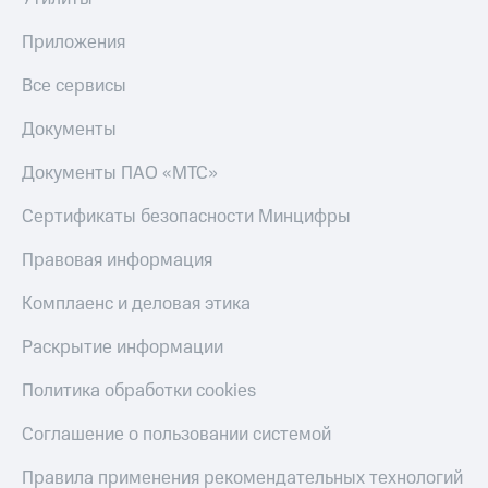
Скидка 30%
с карты
на связь
МТС Деньги
Приложения
С картой
Обзоры
Все сервисы
МТС
товаров
Деньги
Документы
МТС
Скидки
Накопления
до 40%
Документы ПАО «МТС»
на смартфоны
Откладывайте
Сертификаты безопасности Минцифры
деньги
при
и получайте
покупке
доход 15%
Правовая информация
со связью
Платежи
МТС
и
Комплаенс и деловая этика
переводы
Раскрытие информации
Пополнить
номер
Политика обработки cookies
МТС
Соглашение о пользовании системой
Настройки
автоплатежа
Правила применения рекомендательных технологий