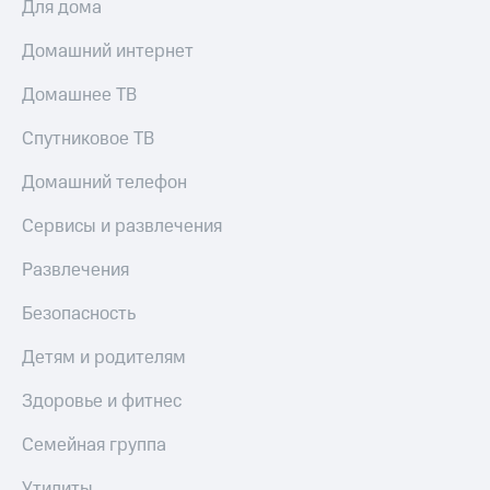
Для дома
МТС
КИОН
Деньги
Строки
Домашний интернет
МТС
Накопления
Live
Домашнее ТВ
Откладывайте
Гудок
Спутниковое ТВ
деньги
и получайте
Мой
доход 15%
Домашний телефон
МТС
Акции
Условия
Сервисы и развлечения
Все
пополнения
приложения
Развлечения
Финансы
Скидка
Инвестиции
30%
Безопасность
на связь
Получайте
доход
Детям и родителям
онлайн
Тарифы
Страхование
RED,
Здоровье и фитнес
РИИЛ
Покупка
и МТС Супер
Семейная группа
полисов
дешевле
онлайн
при оплате
Утилиты