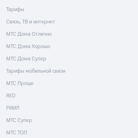
Услуги
149 ₽/
Тарифы
мес
Акции
Связь, ТВ и интернет
МТС
Домашний
Premium
интернет
МТС Дома Отлично
Подписка
Домашнее
МТС Дома Хорошо
на гигабайты
ТВ
интернета,
фильмы,
МТС Дома Супер
Спутниковое
музыка
ТВ
и многое
Тарифы мобильной связи
другое
Домашний
Семейная
МТС Проще
телефон
группа
RED
Перейти
Скидка
в МТС
на тарифы,
РИИЛ
со своим
общие
номером
подписки
МТС Супер
и услуги,
Поддержка
доступ
МТС ТОП
к геолокации