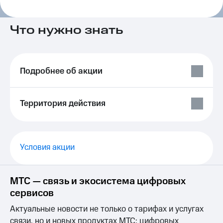
на связь
Роуминг
Что нужно знать
Тарифы
RED,
Семейная
РИИЛ
группа
и МТС
Супер
Подробнее об акции
Заказать
дешевле
SIM-
при
карту
оплате
Территория действия
с карты
Оформить
МТС
eSIM
Деньги
SIM-
Выберите
Условия акции
карта
и подключите
для
ТВ
иностранцев
с выгодным
тарифом
МТС — связь и экосистема цифровых
Оформить
сервисов
чистый
Тарифы
номер
Актуальные новости не только о тарифах и услугах
Интернет,
связи, но и новых продуктах МТС: цифровых