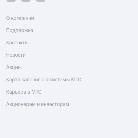
Пополнить
номер
другого
О компании
оператора
Поддержка
Оплата
интернета
Контакты
и
ТВ
Новости
Переводы
Акции
с
телефона
Карта салонов экосистемы МТС
на карту
Карьера в МТС
МТС Pay
Акционерам и инвесторам
Оплата
по QR-
коду
за границей
тернет-магазин