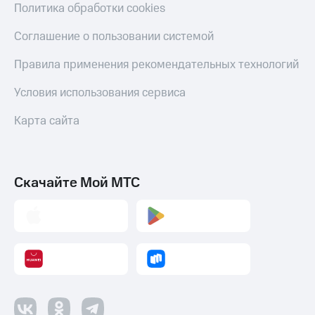
Скидка 30%
с карты
Политика обработки cookies
на связь
МТС Деньги
Соглашение о пользовании системой
С картой
Обзоры
МТС
товаров
Правила применения рекомендательных технологий
Деньги
МТС
Скидки
Условия использования сервиса
Накопления
до 40%
на смартфоны
Карта сайта
Откладывайте
деньги
при
и получайте
покупке
доход 15%
со связью
Платежи
Скачайте Мой МТС
МТС
и
переводы
Пополнить
номер
МТС
Настройки
автоплатежа