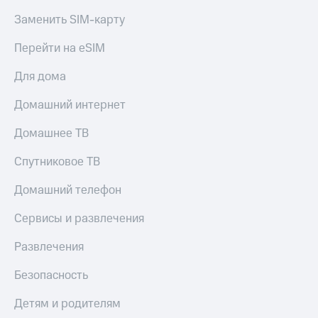
Live
и не
Заменить SIM-карту
только
Гудок
Перейти на eSIM
Безопасность
Мой
МТС
Финансы
Для дома
Все
Детям
Домашний интернет
приложения
и родителям
Домашнее ТВ
Инвестиции
Здоровье
и фитнес
Спутниковое ТВ
Получайте
доход
Приложения
Домашний телефон
онлайн
от МТС
Страхование
Сервисы и развлечения
Акции
Покупка
Развлечения
полисов
Приложения
онлайн
КИОН
Скидка 30%
Безопасность
на связь
КИОН
Детям и родителям
Музыка
С картой