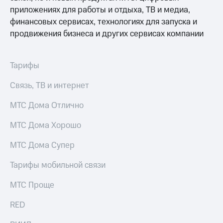
Выбрать
ТВ и телефон
приложениях для работы и отдыха, ТВ и медиа,
красивый
для дома
номер
финансовых сервисах, технологиях для запуска и
Услуги
продвижения бизнеса и других сервисах компании
Заменить
SIM-
Личный
карту
кабинет
Тарифы
интернета
Перейти
и
Связь, ТВ и интернет
на
ТВ
eSIM
Личный
МТС Дома Отлично
кабинет
Для дома
спутникового
МТС Дома Хорошо
Выберите
ТВ
и подключите
Скачать
ТВ
приложение
МТС Дома Супер
с выгодным
Мой
тарифом
МТС
Тарифы мобильной связи
Акции
Тарифы
МТС Проще
Интернет,
ТВ и телефон
Видеонаблюдение
RED
для дома
для дома