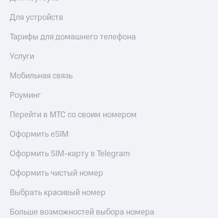
висы и подписки
Сертификаты
МТС
безопасности
Для устройств
Premium
Всё
Тарифы для домашнего телефона
Подписка
под
на гигабайты
рукой
Услуги
интернета,
в Мой МТС
фильмы,
музыка
Мобильная связь
Посмотрите,
и многое
что
другое
Роуминг
полезного
Семейная
есть
группа
Перейти в МТС со своим номером
в нашем
приложении
Скидка
Оформить eSIM
на тарифы,
КИОН
общие
Оформить SIM-карту в Telegram
подписки
КИОН
и услуги,
Оформить чистый номер
Музыка
доступ
к геолокации
Выбрать красивый номер
КИОН
Кино,
Строки
музыка,
Больше возможностей выбора номера
книги