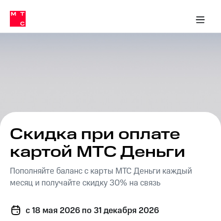
Перенести
ка 30% на связь
обильная связь
Сервисы и подписки
Интернет-магазин
Для дома
Скидка 30% на связь
Личные кабинеты
Финансы
Приложения
номер
ичные кабинеты
в МТС
Мобильная
связь
Тарифы
Интернет
и
ТВ
Услуги
Спутниковое
ТВ
Роуминг
МТС
Скидка при оплате
Деньги
Личный
картой МТС Деньги
кабинет
Мобильная связь
Скачать
Перенести
Пополняйте баланс с карты МТС Деньги каждый
приложение
номер
Мой
в МТС
месяц и получайте скидку 30% на связь
МТС
Акции
Тарифы
c 18 мая 2026
по 31 декабря 2026
Скидка 30%
Услуги