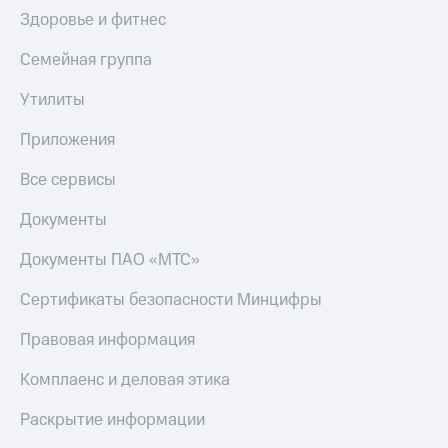
МТС
Здоровье и фитнес
КИОН
Деньги
Строки
МТС
Семейная группа
Накопления
Live
Утилиты
Откладывайте
Гудок
деньги
Приложения
и получайте
Мой
доход 15%
МТС
Все сервисы
Акции
Условия
Все
Документы
пополнения
приложения
Финансы
Документы ПАО «МТС»
Скидка
Инвестиции
30%
Сертификаты безопасности Минцифры
на связь
Получайте
доход
Правовая информация
онлайн
Тарифы
Страхование
RED,
Комплаенс и деловая этика
РИИЛ
Покупка
и МТС Супер
Раскрытие информации
полисов
дешевле
онлайн
при оплате