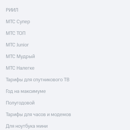
для дома
РИИЛ
Услуги
149 ₽/
мес
МТС Супер
Акции
МТС
МТС ТОП
Домашний
Premium
интернет
МТС Junior
Подписка
Домашнее
на гигабайты
МТС Мудрый
ТВ
интернета,
фильмы,
МТС Налегке
Спутниковое
музыка
ТВ
и многое
Тарифы для спутникового ТВ
другое
Домашний
телефон
Семейная
Год на максимуме
группа
Перейти
Полугодовой
в МТС
Скидка
со своим
на тарифы,
Тарифы для часов и модемов
номером
общие
подписки
Для ноутбука мини
Поддержка
и услуги,