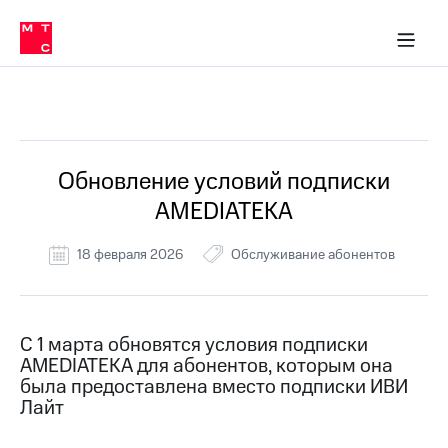
Перенести
ка 30% на связь
обильная связь
Сервисы и подписки
Интернет-магазин
Для дома
Скидка 30% на связь
Личные кабинеты
Финансы
Приложения
номер
ичные кабинеты
в МТС
Мобильная
связь
Все Новости
Тарифы
Интернет
и
ТВ
Услуги
Обновление условий подписки
Спутниковое
AMEDIATEKA
ТВ
Роуминг
МТС
18 февраля 2026
Обслуживание абонентов
Деньги
Личный
кабинет
Мобильная связь
Скачать
Перенести
С 1 марта обновятся условия подписки
приложение
номер
AMEDIATEKA для абонентов, которым она
Мой
в МТС
МТС
была предоставлена вместо подписки ИВИ
Акции
Лайт
Тарифы
Скидка 30%
Услуги