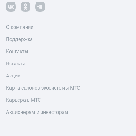
Пополнить
номер
МТС
Настройки
О компании
автоплатежа
Поддержка
Пополнить
номер
Контакты
другого
оператора
Новости
Оплата
Акции
интернета
и
Карта салонов экосистемы МТС
ТВ
Карьера в МТС
Переводы
с
Акционерам и инвесторам
телефона
на карту
МТС Pay