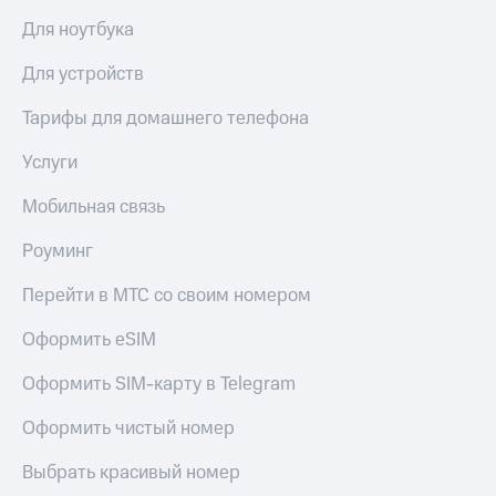
доступ
Для ноутбука
висы и подписки
к геолокации
МТС
Для устройств
Сертификаты
Premium
безопасности
Тарифы для домашнего телефона
Подписка
Всё
на гигабайты
Услуги
интернета,
под
фильмы,
рукой
Мобильная связь
музыка
в Мой МТС
и многое
другое
Роуминг
Посмотрите,
что
Семейная
Перейти в МТС со своим номером
полезного
группа
есть
Оформить eSIM
в нашем
Скидка
приложении
на тарифы,
Оформить SIM-карту в Telegram
общие
КИОН
подписки
Оформить чистый номер
и услуги,
КИОН
доступ
Музыка
Выбрать красивый номер
к геолокации