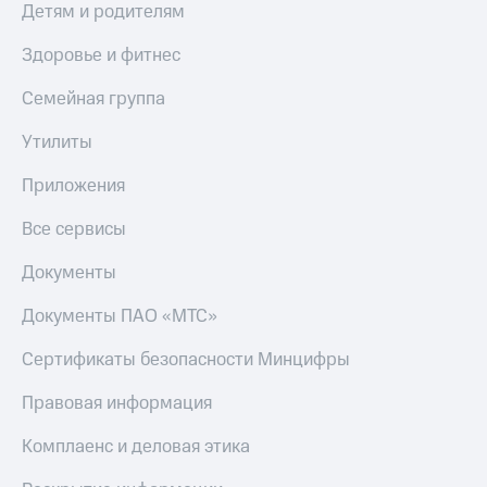
Детям и родителям
КИОН
Скидка 30%
Музыка
Здоровье и фитнес
на связь
КИОН
Семейная группа
С картой
Строки
МТС
Деньги
Утилиты
Live
МТС
Приложения
Гудок
Накопления
Все сервисы
Мой
Откладывайте
МТС
деньги
Документы
и получайте
Все
доход 15%
Документы ПАО «МТС»
приложения
Акции
Финансы
Сертификаты безопасности Минцифры
Инвестиции
Условия
пополнения
Получайте
Правовая информация
доход
Скидка
онлайн
30%
Комплаенс и деловая этика
на связь
Страхование