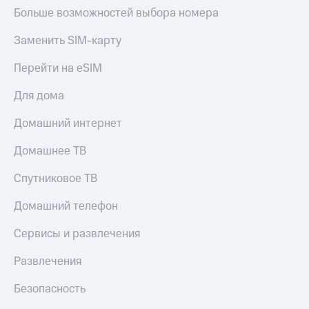
КИОН
Кино,
Больше возможностей выбора номера
Строки
музыка,
книги
Заменить SIM-карту
Live
и не
только
Перейти на eSIM
Гудок
Безопасность
Для дома
Мой
МТС
Финансы
Домашний интернет
Все
Детям
Домашнее ТВ
приложения
и родителям
Спутниковое ТВ
Инвестиции
Здоровье
и фитнес
Получайте
Домашний телефон
доход
Приложения
онлайн
Сервисы и развлечения
от МТС
Страхование
Развлечения
Акции
Покупка
Безопасность
Приложения
полисов
КИОН
онлайн