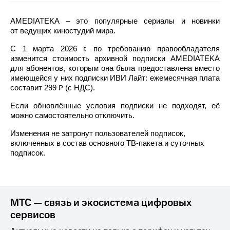
на связь
AMEDIATEKA – это популярные сериалы и новинки
Роуминг
Тарифы
от ведущих киностудий мира.
RED,
Семейная
РИИЛ
С 1 марта 2026 г. по требованию правообладателя
группа
и МТС
изменится стоимость архивной подписки AMEDIATEKA
Супер
для абонентов, которым она была предоставлена вместо
Заказать
дешевле
имеющейся у них подписки ИВИ Лайт: ежемесячная плата
SIM-
при
составит 299 Ꝑ (с НДС).
карту
оплате
с карты
Если обновлённые условия подписки не подходят, её
Оформить
МТС
можно самостоятельно отключить.
eSIM
Деньги
Изменения не затронут пользователей подписок,
SIM-
включенных в состав основного ТВ-пакета и суточных
Выберите
карта
подписок.
и подключите
для
ТВ
иностранцев
с выгодным
тарифом
Оформить
МТС — связь и экосистема цифровых
чистый
Тарифы
номер
сервисов