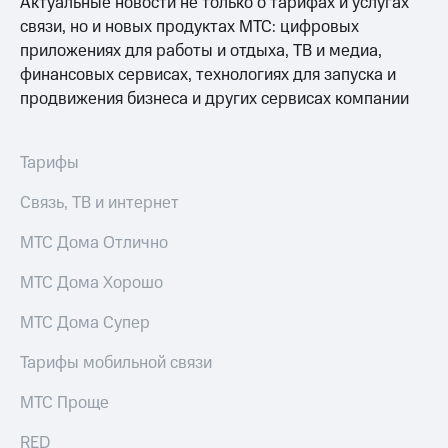
Актуальные новости не только о тарифах и услугах
Интернет,
Выбрать
ТВ и телефон
красивый
связи, но и новых продуктах МТС: цифровых
для дома
номер
приложениях для работы и отдыха, ТВ и медиа,
финансовых сервисах, технологиях для запуска и
Заменить
Услуги
продвижения бизнеса и других сервисах компании
SIM-
карту
Личный
кабинет
Перейти
Тарифы
интернета
на
и
eSIM
Связь, ТВ и интернет
ТВ
Личный
Для дома
МТС Дома Отлично
кабинет
Выберите
спутникового
и подключите
МТС Дома Хорошо
ТВ
ТВ
Скачать
с выгодным
МТС Дома Супер
приложение
тарифом
Мой
МТС
Тарифы мобильной связи
Акции
Тарифы
Интернет,
МТС Проще
ТВ и телефон
Видеонаблюдение
для дома
RED