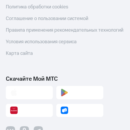
Оплата
Политика обработки cookies
по QR-
коду
Соглашение о пользовании системой
за границей
Правила применения рекомендательных технологий
тернет-магазин
Смартфоны
Условия использования сервиса
Наушники
Карта сайта
и
колонки
Умные
часы
Скачайте Мой МТС
и
трекеры
Умный
дом
Планшеты
Акции