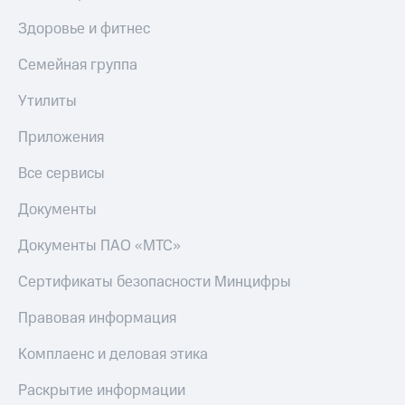
Пополнить
Здоровье и фитнес
номер
МТС
Семейная группа
Настройки
автоплатежа
Утилиты
Пополнить
Приложения
номер
другого
Все сервисы
оператора
Документы
Оплата
интернета
Документы ПАО «МТС»
и
ТВ
Сертификаты безопасности Минцифры
Переводы
Правовая информация
с
телефона
Комплаенс и деловая этика
на карту
МТС Pay
Раскрытие информации