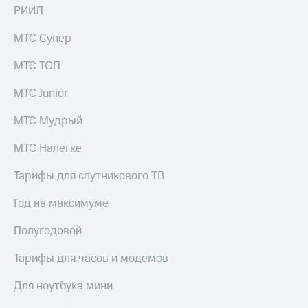
КИОН
РИИЛ
Кино,
Строки
музыка,
МТС Супер
книги
Live
и не
только
МТС ТОП
Гудок
Безопасность
МТС Junior
Мой
МТС
Финансы
МТС Мудрый
Все
Детям
МТС Налегке
приложения
и родителям
Тарифы для спутникового ТВ
Инвестиции
Здоровье
и фитнес
Год на максимуме
Получайте
доход
Приложения
Полугодовой
онлайн
от МТС
Страхование
Тарифы для часов и модемов
Акции
Покупка
Для ноутбука мини
Приложения
полисов
КИОН
онлайн