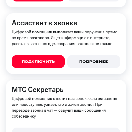
Интернет,
Выбрать
ТВ и телефон
красивый
для дома
номер
Ассистент в звонке
Заменить
Услуги
SIM-
Цифровой помощник выполняет ваши поручения прямо
карту
во время разговора. Ищет информацию в интернете,
Личный
рассказывает о погоде, сохраняет важное и не только
кабинет
Перейти
интернета
на
и
eSIM
ТВ
ПОДКЛЮЧИТЬ
ПОДРОБНЕЕ
Личный
Для дома
кабинет
Выберите
спутникового
и подключите
ТВ
ТВ
МТС Секретарь
Скачать
с выгодным
приложение
тарифом
Цифровой помощник ответит на звонок, если вы заняты
Мой
или недоступны, узнает, кто и зачем звонил. При
МТС
переводе звонка в чат — озвучит ваши сообщения
Акции
Тарифы
собеседнику
Интернет,
ТВ и телефон
Видеонаблюдение
для дома