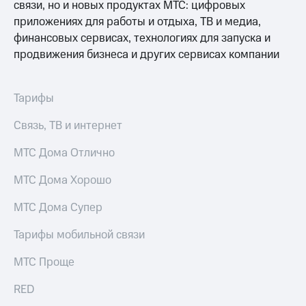
связи, но и новых продуктах МТС: цифровых
доступ
приложениях для работы и отдыха, ТВ и медиа,
висы и подписки
к геолокации
МТС
финансовых сервисах, технологиях для запуска и
Сертификаты
Premium
продвижения бизнеса и других сервисах компании
безопасности
Подписка
Всё
на гигабайты
Тарифы
интернета,
под
фильмы,
рукой
Связь, ТВ и интернет
музыка
в Мой МТС
и многое
МТС Дома Отлично
другое
Посмотрите,
что
Семейная
МТС Дома Хорошо
полезного
группа
есть
МТС Дома Супер
в нашем
Скидка
приложении
на тарифы,
Тарифы мобильной связи
общие
КИОН
подписки
МТС Проще
и услуги,
КИОН
доступ
Музыка
RED
к геолокации