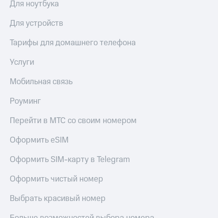
Для ноутбука
КИОН
Скидка 30%
Музыка
Для устройств
на связь
КИОН
Тарифы для домашнего телефона
С картой
Строки
МТС
Услуги
Деньги
Live
МТС
Мобильная связь
Гудок
Накопления
Роуминг
Мой
Откладывайте
МТС
деньги
Перейти в МТС со своим номером
и получайте
Все
доход 15%
Оформить eSIM
приложения
Акции
Финансы
Оформить SIM-карту в Telegram
Инвестиции
Условия
пополнения
Оформить чистый номер
Получайте
доход
Скидка
Выбрать красивый номер
онлайн
30%
на связь
Страхование