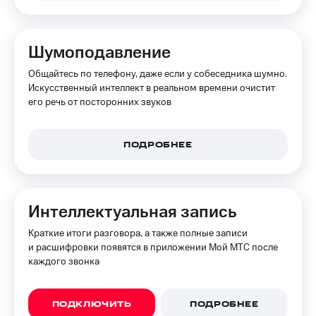
на связь
Роуминг
Тарифы
Шумоподавление
RED,
Семейная
РИИЛ
Общайтесь по телефону, даже если у собеседника шумно.
группа
и МТС
Искусственный интеллект в реальном времени очистит
Супер
его речь от посторонних звуков
Заказать
дешевле
SIM-
при
карту
оплате
с карты
ПОДРОБНЕЕ
Оформить
МТС
eSIM
Деньги
SIM-
Выберите
Интеллектуальная запись
карта
и подключите
для
ТВ
Краткие итоги разговора, а также полные записи
иностранцев
с выгодным
и расшифровки появятся в приложении Мой МТС после
тарифом
каждого звонка
Оформить
чистый
Тарифы
номер
ПОДКЛЮЧИТЬ
ПОДРОБНЕЕ