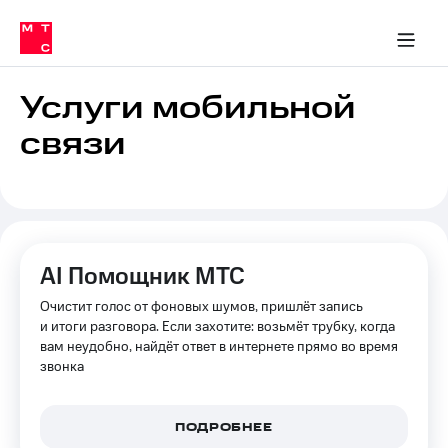
Перенести
ка 30% на связь
обильная связь
Сервисы и подписки
Интернет-магазин
Для дома
Скидка 30% на связь
Личные кабинеты
Финансы
Приложения
номер
ичные кабинеты
в МТС
Мобильная
связь
Услуги мобильной
Тарифы
Интернет
связи
и
ТВ
Услуги
Спутниковое
ТВ
Роуминг
МТС
AI Помощник МТС
Деньги
Личный
Очистит голос от фоновых шумов, пришлёт запись
кабинет
Мобильная связь
Скачать
и итоги разговора. Если захотите: возьмёт трубку, когда
Перенести
приложение
вам неудобно, найдёт ответ в интернете прямо во время
номер
Мой
звонка
в МТС
МТС
Акции
Тарифы
ПОДРОБНЕЕ
Скидка 30%
Услуги