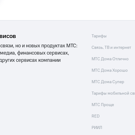
ые часы и трекеры
Умный дом
Планшеты
Акции и 
ход 15%
рвисов
Тарифы
 связи, но и новых продуктах МТС:
Связь, ТВ и интернет
ле при оплате с карты МТС Деньги
 медиа, финансовых сервисах,
МТС Дома Отлично
 других сервисах компании
МТС Дома Хорошо
МТС Дома Супер
Тарифы мобильной св
МТС Проще
RED
РИИЛ