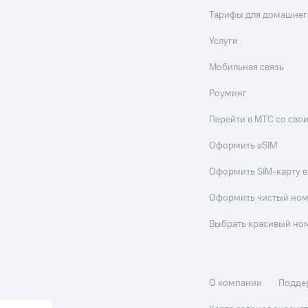
Тарифы для домашнег
Услуги
Мобильная связь
Роуминг
Перейти в МТС со св
Оформить eSIM
Оформить SIM-карту в
Оформить чистый но
Выбрать красивый но
О компании
Подде