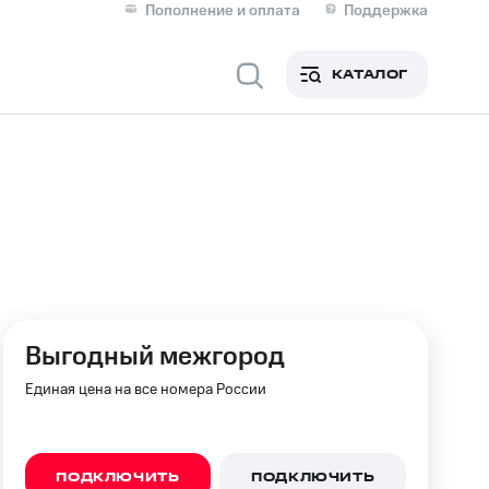
Пополнение и оплата
Поддержка
Скидка 30% на связь
Личные кабинеты
КАТАЛОГ
Мобильная связь
IM-карта для иностранцев
M
Для дома
ерейти в МТС со своим
Выгодный межгород
ой МТС
Сервисы и подписки
Единая цена на все номера России
ПОДКЛЮЧИТЬ
ПОДКЛЮЧИТЬ