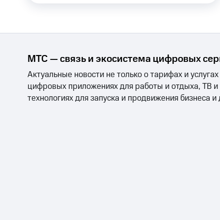
Смартфоны
Наушники и колонки
Умн
МТС Накопления
Откладывайте деньги и получайте до
Акции
Условия пополнения
Скидка 30% на связь
МТС — связь и экосистема цифровых се
Актуальные новости не только о тарифах и услугах
Тарифы RED, РИИЛ и МТС Супер дешев
цифровых приложениях для работы и отдыха, ТВ и
технологиях для запуска и продвижения бизнеса и
Обзоры товаров
Скидки до 40%
на смартфоны
при покупке со связью МТС