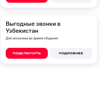
фитнес
Приложения от МТС
Приложения
Выгодные звонки в
Узбекистан
Финансы
Для экономии во время общения
ПОДКЛЮЧИТЬ
ПОДРОБНЕЕ
угого оператора
Оплата
Интернет-магазин