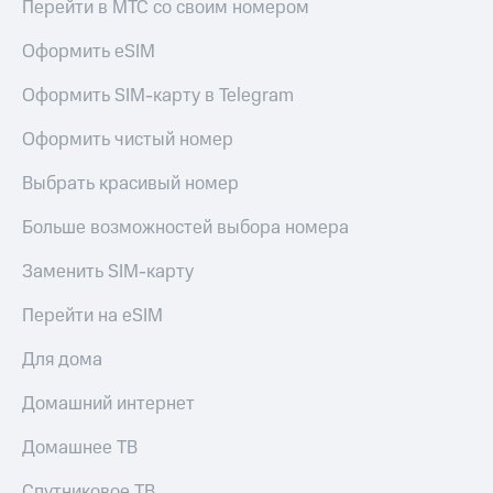
Live
Перейти в МТС со своим номером
и не
только
Гудок
Оформить eSIM
Безопасность
Мой
Оформить SIM-карту в Telegram
МТС
Финансы
Оформить чистый номер
Все
Детям
приложения
и родителям
Выбрать красивый номер
Инвестиции
Здоровье
Больше возможностей выбора номера
и фитнес
Получайте
Заменить SIM-карту
доход
Приложения
онлайн
от МТС
Перейти на eSIM
Страхование
Акции
Для дома
Покупка
полисов
Приложения
Домашний интернет
онлайн
КИОН
Скидка 30%
на связь
Домашнее ТВ
КИОН
Музыка
С картой
Спутниковое ТВ