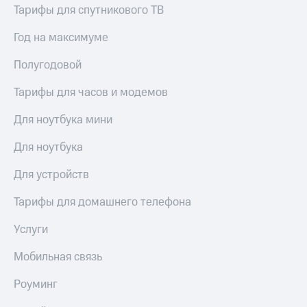
висы и подписки
Сертификаты
Тарифы для спутникового ТВ
МТС
безопасности
Premium
Год на максимуме
Всё
Подписка
под
Полугодовой
на гигабайты
рукой
интернета,
в Мой МТС
Тарифы для часов и модемов
фильмы,
музыка
Посмотрите,
и многое
Для ноутбука мини
что
другое
полезного
Семейная
Для ноутбука
есть
группа
в нашем
Для устройств
приложении
Скидка
на тарифы,
Тарифы для домашнего телефона
КИОН
общие
подписки
Услуги
КИОН
и услуги,
Музыка
доступ
Мобильная связь
к геолокации
КИОН
Кино,
Роуминг
Строки
музыка,
книги