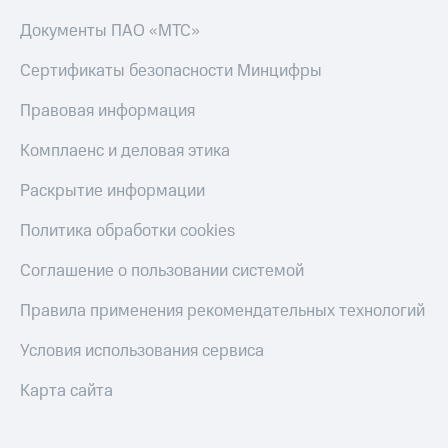
Скидка 30%
с карты
на связь
МТС Деньги
Документы ПАО «МТС»
С картой
Обзоры
Сертификаты безопасности Минцифры
МТС
товаров
Деньги
Правовая информация
МТС
Скидки
Накопления
до 40%
Комплаенс и деловая этика
на смартфоны
Откладывайте
Раскрытие информации
деньги
при
и получайте
покупке
Политика обработки cookies
доход 15%
со связью
Платежи
МТС
Соглашение о пользовании системой
и
переводы
Правила применения рекомендательных технологий
Пополнить
Условия использования сервиса
номер
МТС
Карта сайта
Настройки
автоплатежа