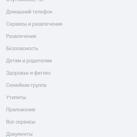
МТС
КИОН
Деньги
Домашний телефон
Строки
МТС
Накопления
Live
Сервисы и развлечения
Откладывайте
Гудок
Развлечения
деньги
и получайте
Мой
Безопасность
доход 15%
МТС
Акции
Детям и родителям
Условия
Все
пополнения
приложения
Здоровье и фитнес
Финансы
Скидка
Инвестиции
Семейная группа
30%
на связь
Получайте
Утилиты
доход
онлайн
Тарифы
Приложения
Страхование
RED,
РИИЛ
Все сервисы
Покупка
и МТС Супер
полисов
дешевле
Документы
онлайн
при оплате