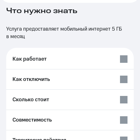
на связь
Что нужно знать
Роуминг
Тарифы
RED,
Семейная
Услуга предоставляет мобильный интернет 5 ГБ
РИИЛ
группа
и МТС
в месяц
Супер
Заказать
дешевле
SIM-
при
карту
Как работает
оплате
с карты
Оформить
МТС
eSIM
Деньги
Как отключить
SIM-
Выберите
карта
и подключите
Сколько стоит
для
ТВ
иностранцев
с выгодным
тарифом
Оформить
Совместимость
чистый
Тарифы
номер
Интернет,