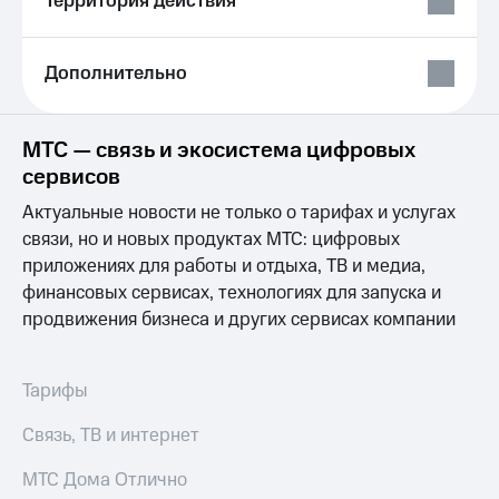
Территория действия
Выбрать
ТВ и телефон
красивый
для дома
номер
Услуги
Дополнительно
Заменить
SIM-
Личный
карту
кабинет
МТС — связь и экосистема цифровых
интернета
Перейти
сервисов
и
на
ТВ
Актуальные новости не только о тарифах и услугах
eSIM
Личный
связи, но и новых продуктах МТС: цифровых
кабинет
Для дома
спутникового
приложениях для работы и отдыха, ТВ и медиа,
Выберите
ТВ
финансовых сервисах, технологиях для запуска и
и подключите
Скачать
продвижения бизнеса и других сервисах компании
ТВ
приложение
с выгодным
Мой
тарифом
МТС
Акции
Тарифы
Тарифы
Интернет,
Связь, ТВ и интернет
ТВ и телефон
Видеонаблюдение
для дома
для дома
МТС Дома Отлично