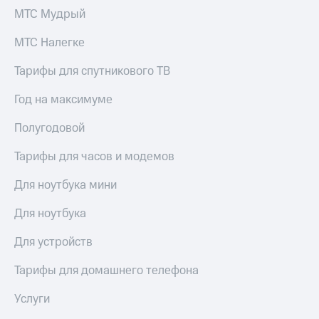
МТС Мудрый
Тарифы
Покупка
RED,
полисов
МТС Налегке
РИИЛ
онлайн
и МТС Супер
Тарифы для спутникового ТВ
дешевле
Скидка 30%
при оплате
на связь
с карты
Год на максимуме
МТС Деньги
С картой
Полугодовой
МТС
Обзоры
Деньги
товаров
Тарифы для часов и модемов
МТС
Скидки
Накопления
Для ноутбука мини
до 40%
Откладывайте
на смартфоны
Для ноутбука
деньги
и получайте
при
Для устройств
доход 15%
покупке
со связью
Тарифы для домашнего телефона
Платежи
МТС
и
Услуги
переводы