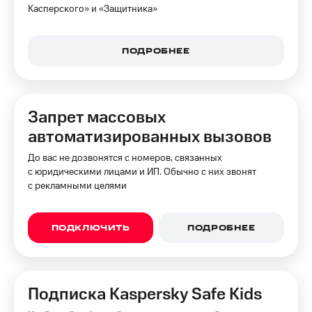
Касперского» и «Защитника»
доступ
висы и подписки
к геолокации
МТС
Сертификаты
Premium
ПОДРОБНЕЕ
безопасности
Подписка
Всё
на гигабайты
интернета,
под
Запрет массовых
фильмы,
рукой
музыка
автоматизированных вызовов
в Мой МТС
и многое
другое
До вас не дозвонятся с номеров, связанных
Посмотрите,
с юридическими лицами и ИП. Обычно с них звонят
что
Семейная
с рекламными целями
полезного
группа
есть
в нашем
Скидка
приложении
ПОДКЛЮЧИТЬ
ПОДРОБНЕЕ
на тарифы,
общие
КИОН
подписки
и услуги,
КИОН
доступ
Подписка Kaspersky Safe Kids
Музыка
к геолокации