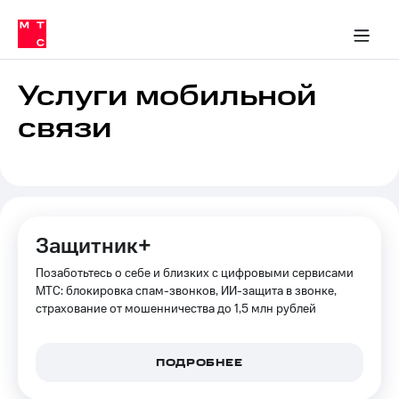
Перенести
ка 30% на связь
обильная связь
Сервисы и подписки
Интернет-магазин
Для дома
Скидка 30% на связь
Личные кабинеты
Финансы
Приложения
номер
ичные кабинеты
в МТС
Мобильная
связь
Услуги мобильной
Тарифы
Интернет
связи
и
ТВ
Услуги
Спутниковое
ТВ
Роуминг
МТС
Защитник+
Деньги
Личный
Позаботьтесь о себе и близких с цифровыми сервисами
кабинет
Мобильная связь
Скачать
МТС: блокировка спам-звонков, ИИ-защита в звонке,
Перенести
приложение
страхование от мошенничества до 1,5 млн рублей
номер
Мой
в МТС
МТС
Акции
Тарифы
ПОДРОБНЕЕ
Скидка 30%
Услуги