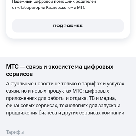
Надёжный цифровой помощник родителей
КИОН
Кино,
от «Лаборатории Касперского» и МТС
Строки
музыка,
книги
Live
и не
ПОДРОБНЕЕ
только
Гудок
Безопасность
Мой
МТС
Финансы
Все
Детям
МТС — связь и экосистема цифровых
приложения
и родителям
сервисов
Инвестиции
Здоровье
Актуальные новости не только о тарифах и услугах
и фитнес
Получайте
связи, но и новых продуктах МТС: цифровых
доход
Приложения
приложениях для работы и отдыха, ТВ и медиа,
онлайн
от МТС
финансовых сервисах, технологиях для запуска и
Страхование
продвижения бизнеса и других сервисах компании
Акции
Покупка
Приложения
полисов
Тарифы
КИОН
онлайн