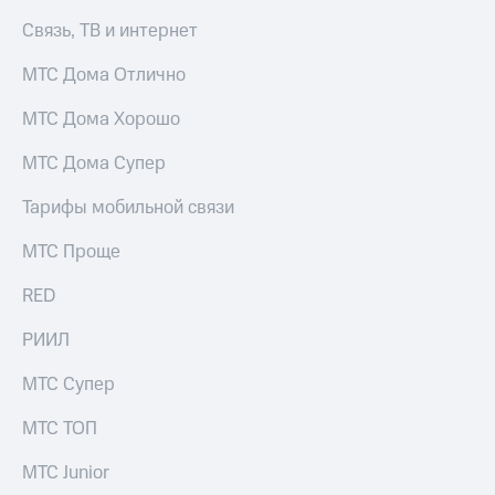
КИОН
Связь, ТВ и интернет
Скидка 30%
Музыка
на связь
МТС Дома Отлично
КИОН
С картой
Строки
МТС Дома Хорошо
МТС
Деньги
Live
МТС Дома Супер
МТС
Гудок
Накопления
Тарифы мобильной связи
Мой
Откладывайте
МТС Проще
МТС
деньги
и получайте
RED
Все
доход 15%
приложения
РИИЛ
Акции
Финансы
Инвестиции
Условия
МТС Супер
пополнения
Получайте
МТС ТОП
доход
Скидка
онлайн
30%
МТС Junior
на связь
Страхование