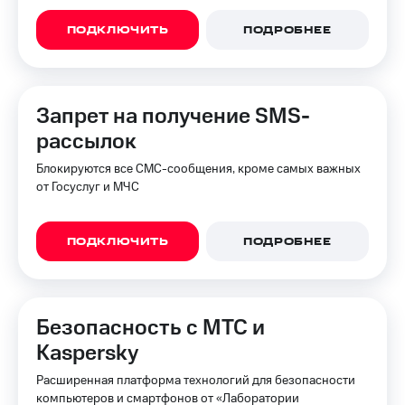
для дома
ПОДКЛЮЧИТЬ
ПОДРОБНЕЕ
Услуги
149 ₽/
мес
Акции
МТС
Домашний
Запрет на получение SMS-
Premium
интернет
рассылок
Подписка
Домашнее
на гигабайты
Блокируются все СМС-сообщения, кроме самых важных
ТВ
интернета,
от Госуслуг и МЧС
фильмы,
Спутниковое
музыка
ТВ
и многое
ПОДКЛЮЧИТЬ
ПОДРОБНЕЕ
другое
Домашний
телефон
Семейная
группа
Перейти
Безопасность с МТС и
в МТС
Скидка
Kaspersky
со своим
на тарифы,
номером
общие
Расширенная платформа технологий для безопасности
подписки
компьютеров и смартфонов от «Лаборатории
Поддержка
и услуги,