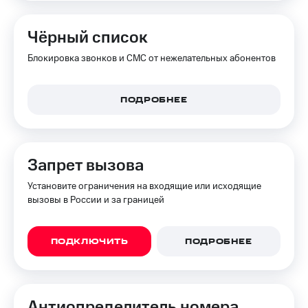
на связь
Чёрный список
Роуминг
Тарифы
RED,
Блокировка звонков и СМС от нежелательных абонентов
Семейная
РИИЛ
группа
и МТС
Супер
Заказать
ПОДРОБНЕЕ
дешевле
SIM-
при
карту
оплате
с карты
Оформить
МТС
Запрет вызова
eSIM
Деньги
Установите ограничения на входящие или исходящие
SIM-
Выберите
вызовы в России и за границей
карта
и подключите
для
ТВ
иностранцев
с выгодным
ПОДКЛЮЧИТЬ
ПОДРОБНЕЕ
тарифом
Оформить
чистый
Тарифы
номер
Анти­определитель номера