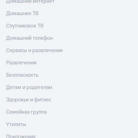
Домашний интернет
Оплата
по QR-
Домашнее ТВ
коду
за границей
Спутниковое ТВ
тернет-магазин
Домашний телефон
Смартфоны
Сервисы и развлечения
Наушники
и
Развлечения
колонки
Безопасность
Умные
часы
Детям и родителям
и
трекеры
Здоровье и фитнес
Умный
Семейная группа
дом
Планшеты
Утилиты
Акции
Приложения