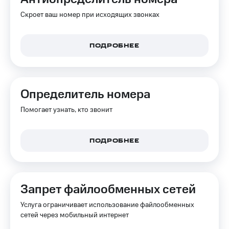
Интернет,
Выбрать
ТВ и телефон
красивый
Скроет ваш номер при исходящих звонках
для дома
номер
Заменить
ПОДРОБНЕЕ
Услуги
SIM-
карту
Личный
кабинет
Перейти
интернета
на
Определитель номера
и
eSIM
ТВ
Помогает узнать, кто звонит
Личный
Для дома
кабинет
Выберите
спутникового
и подключите
ПОДРОБНЕЕ
ТВ
ТВ
Скачать
с выгодным
приложение
тарифом
Мой
МТС
Запрет файлообменных сетей
Акции
Тарифы
Интернет,
Услуга ограничивает использование файлообменных
ТВ и телефон
сетей через мобильный интернет
Видеонаблюдение
для дома