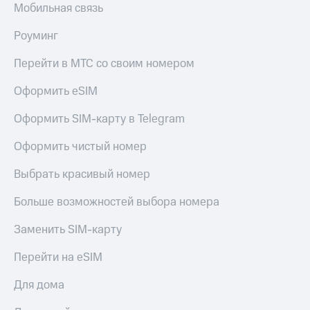
Мобильная связь
Пополнить
номер
МТС
Роуминг
Настройки
Перейти в МТС со своим номером
автоплатежа
Оформить eSIM
Пополнить
номер
Оформить SIM-карту в Telegram
другого
оператора
Оформить чистый номер
Оплата
Выбрать красивый номер
интернета
и
Больше возможностей выбора номера
ТВ
Заменить SIM-карту
Переводы
с
Перейти на eSIM
телефона
на карту
Для дома
МТС Pay