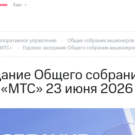
ании
Еще
ТС
Пресс-релизы
МТС о технологиях
ТС
История компании
Руководство региона
Правова
стижения
Интервью
Финансовая отчетность
Конта
рпоративное управление
Общие собрания акционеров
тивный секретарь
Раскрытие информации
Информа
«МТС»
Годовое заседание Общего собрания акционеро
ный кабинет акционера
Акционерный капитал
Конт
Порядок выкупа акций
Дивиденды
Рынок облигаци
 погашении именных облигаций
Другое
Регистрато
дание Общего собран
«МТС» 23 июня 2026