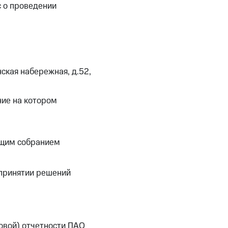
с о проведении
ская набережная, д.52,
ние на котором
бщим собранием
 принятии решений
овой) отчетности ПАО