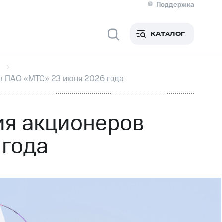
Поддержка
О МТС
я информация
Контакты
КАТАЛОГ
Медиа-центр
кты
Новости в регионе
Инвесторам и акционерам
ция акционерам
Документы
в ПАО «МТС» 23 июня 2026 года
роль и аудит
Рынок акций
й
Описание
р
Реквизиты
Контакты
ия акционеров
Устойчивое развитие
Комплаенс и деловая этика
 года
На главную